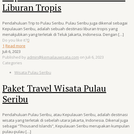
Liburan Tropis
Pendahuluan Trip to Pulau Seribu. Pulau Seribu juga dikenal sebagai
Kepulauan Seribu, adalah sebuah destinasi liburan tropis yang
menakjubkan yang terletak di Teluk Jakarta, Indonesia. Dengan
[…]
Do you like it?
0
1
Read more
Juli 6, 2023
Published by
admin@kemailauwisata.com
on
Juli 6, 2023
Categories
Wisata Pulau Seribu
Paket Travel Wisata Pulau
Seribu
Pendahuluan Pulau Seribu, atau Kepulauan Seribu, adalah destinasi
wisata yang terletak di sebelah utara Jakarta, Indonesia. Dikenal juga
sebagai “Thousand Islands”, Kepulauan Seribu merupakan kumpulan
pulau-pulau
[…]