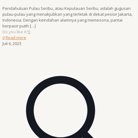
Pendahuluan Pulau Seribu, atau Kepulauan Seribu, adalah gugusan
pulau-pulau yang menakjubkan yang terletak di dekat pesisir Jakarta,
Indonesia. Dengan keindahan alamnya yang memesona, pantai
berpasir putih
[…]
Do you like it?
0
0
Read more
Juli 6, 2023