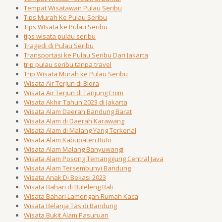
Tempat Wisatawan Pulau Seribu
Tips Murah Ke Pulau Seribu
Tips WIsata ke Pulau Seribu
tips wisata pulau seribu
Tragedi di Pulau Seribu
Transportasi ke Pulau Seribu Dari Jakarta
trip pulau seribu tanpa travel
Trip Wisata Murah ke Pulau Seribu
Wisata Air Terjun di Blora
Wisata Air Terjun di Tanjung Enim
Wisata Akhir Tahun 2023 di Jakarta
Wisata Alam Daerah Bandung Barat
Wisata Alam di Daerah Karawang
Wisata Alam di Malang Yang Terkenal
Wisata Alam Kabupaten Buto
Wisata Alam Malang Banyuwangi
Wisata Alam Posong Temanggung Central Java
Wisata Alam Tersembunyi Bandung
Wisata Anak Di Bekasi 2023
Wisata Bahari di Buleleng Bali
Wisata Bahari Lamongan Rumah Kaca
Wisata Belanja Tas di Bandung
Wisata Bukit Alam Pasuruan