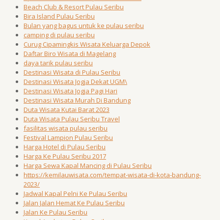
Beach Club & Resort Pulau Seribu
Bira Island Pulau Seribu
Bulan yang bagus untuk ke pulau seribu
camping di pulau seribu
Curug Cipamingkis Wisata Keluarga Depok
Daftar Biro Wisata di Magelang
daya tarik pulau seribu
Destinasi Wisata di Pulau Seribu
Destinasi Wisata Jogja Dekat UGM\
Destinasi Wisata Jogja Pagi Hari
Destinasi Wisata Murah Di Bandung
Duta Wisata Kutai Barat 2023
Duta Wisata Pulau Seribu Travel
fasilitas wisata pulau seribu
Festival Lampion Pulau Seribu
Harga Hotel di Pulau Seribu
Harga Ke Pulau Seribu 2017
Harga Sewa Kapal Mancing di Pulau Seribu
https://kemilauwisata.com/tempat-wisata-di-kota-bandung-
2023/
Jadwal Kapal Pelni Ke Pulau Seribu
Jalan Jalan Hemat Ke Pulau Seribu
Jalan Ke Pulau Seribu