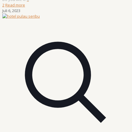
2
Read more
Juli 6, 2023