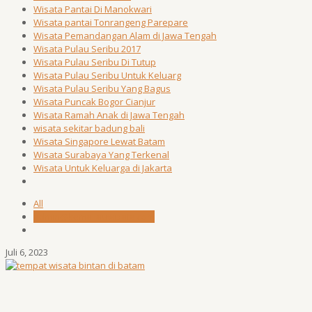
Wisata Pantai Di Manokwari
Wisata pantai Tonrangeng Parepare
Wisata Pemandangan Alam di Jawa Tengah
Wisata Pulau Seribu 2017
Wisata Pulau Seribu Di Tutup
Wisata Pulau Seribu Untuk Keluarg
Wisata Pulau Seribu Yang Bagus
Wisata Puncak Bogor Cianjur
Wisata Ramah Anak di Jawa Tengah
wisata sekitar badung bali
Wisata Singapore Lewat Batam
Wisata Surabaya Yang Terkenal
Wisata Untuk Keluarga di Jakarta
All
admin@kemailauwisata.com
Juli 6, 2023