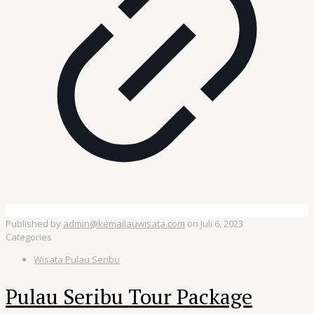
Published by
admin@kemailauwisata.com
on
Juli 6, 2023
Categories
Wisata Pulau Seribu
Pulau Seribu Tour Package