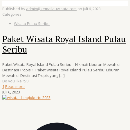
Published by
admin@kemailauwisata.com
on
Juli 6, 2023
Categories
Wisata Pulau Seribu
Paket Wisata Royal Island Pulau
Seribu
Paket Wisata Royal Island Pulau Seribu – Nikmati Liburan Mewah di
Destinasi Tropis 1. Paket Wisata Royal Island Pulau Seribu: Liburan
Mewah di Destinasi Tropis yang
[…]
Do you like it?
0
1
Read more
Juli 6, 2023