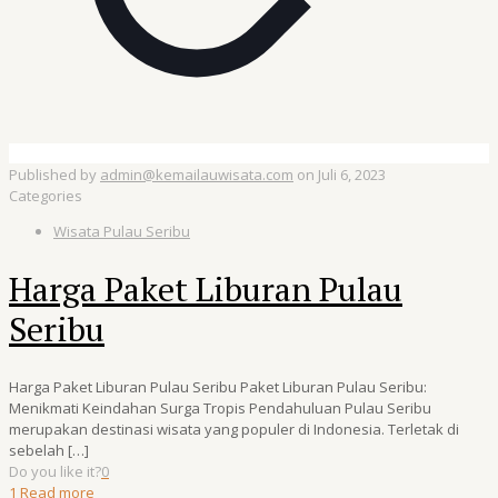
Published by
admin@kemailauwisata.com
on
Juli 6, 2023
Categories
Wisata Pulau Seribu
Harga Paket Liburan Pulau
Seribu
Harga Paket Liburan Pulau Seribu Paket Liburan Pulau Seribu:
Menikmati Keindahan Surga Tropis Pendahuluan Pulau Seribu
merupakan destinasi wisata yang populer di Indonesia. Terletak di
sebelah
[…]
Do you like it?
0
1
Read more