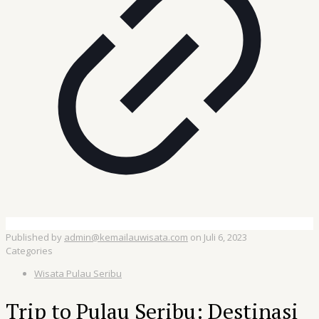
Published by
admin@kemailauwisata.com
on
Juli 6, 2023
Categories
Wisata Pulau Seribu
Trip to Pulau Seribu: Destinasi