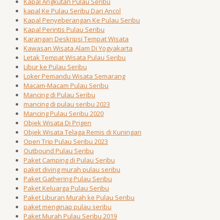
Kapal Angkutan Pulau Seribu
kapal Ke Pulau Seribu Dari Ancol
Kapal Penyeberangan Ke Pulau Seribu
Kapal Perintis Pulau Seribu
Karangan Deskripsi Tempat Wisata
Kawasan Wisata Alam Di Yogyakarta
Letak Tempat Wisata Pulau Seribu
Libur ke Pulau Seribu
Loker Pemandu Wisata Semarang
Macam-Macam Pulau Seribu
Mancing di Pulau Seribu
mancing di pulau seribu 2023
Mancing Pulau Seribu 2020
Objek Wisata Di Prigen
Objek Wisata Telaga Remis di Kuningan
Open Trip Pulau Seribu 2023
Outbound Pulau Seribu
Paket Camping di Pulau Seribu
paket diving murah pulau seribu
Paket Gathering Pulau Seribu
Paket Keluarga Pulau Seribu
Paket Liburan Murah ke Pulau Seribu
paket menginap pulau seribu
Paket Murah Pulau Seribu 2019