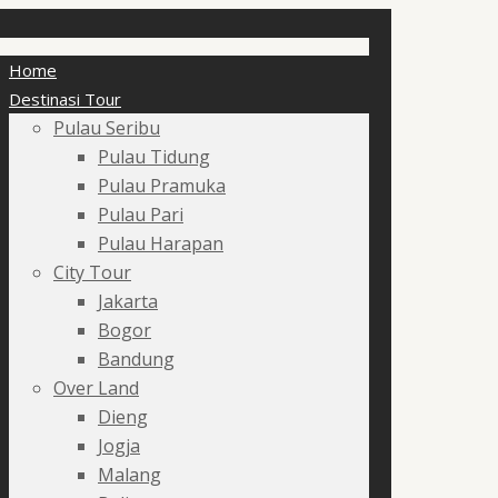
Home
Destinasi Tour
Pulau Seribu
Pulau Tidung
Pulau Pramuka
Pulau Pari
Pulau Harapan
City Tour
Jakarta
Bogor
Bandung
Over Land
Dieng
Jogja
Malang