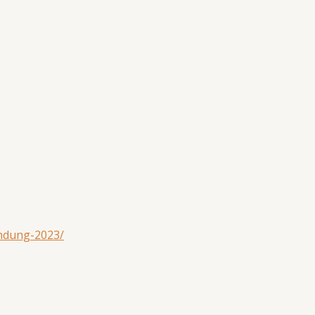
andung-2023/