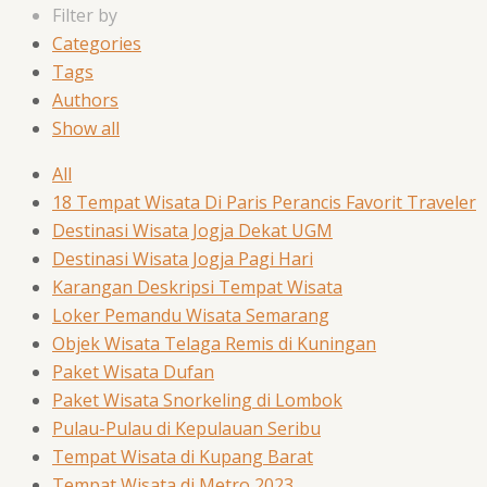
Filter by
Categories
Tags
Authors
Show all
All
18 Tempat Wisata Di Paris Perancis Favorit Traveler
Destinasi Wisata Jogja Dekat UGM
Destinasi Wisata Jogja Pagi Hari
Karangan Deskripsi Tempat Wisata
Loker Pemandu Wisata Semarang
Objek Wisata Telaga Remis di Kuningan
Paket Wisata Dufan
Paket Wisata Snorkeling di Lombok
Pulau-Pulau di Kepulauan Seribu
Tempat Wisata di Kupang Barat
Tempat Wisata di Metro 2023