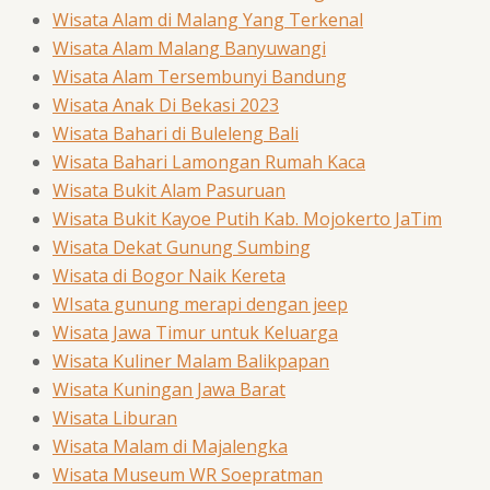
Wisata Alam di Malang Yang Terkenal
Wisata Alam Malang Banyuwangi
Wisata Alam Tersembunyi Bandung
Wisata Anak Di Bekasi 2023
Wisata Bahari di Buleleng Bali
Wisata Bahari Lamongan Rumah Kaca
Wisata Bukit Alam Pasuruan
Wisata Bukit Kayoe Putih Kab. Mojokerto JaTim
Wisata Dekat Gunung Sumbing
Wisata di Bogor Naik Kereta
WIsata gunung merapi dengan jeep
Wisata Jawa Timur untuk Keluarga
Wisata Kuliner Malam Balikpapan
Wisata Kuningan Jawa Barat
Wisata Liburan
Wisata Malam di Majalengka
Wisata Museum WR Soepratman