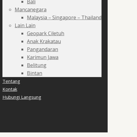
Bali
Mancanegara
Malaysia – Singapore – Thailand
Lain Lain
Geopark Ciletuh
Anak Krakatau
Pangandaran
Karimun Jawa
Belitung
Bintan
Tentang
Kontak
Hubungi Langsung