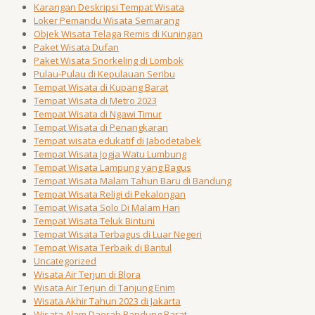
Karangan Deskripsi Tempat Wisata
Loker Pemandu Wisata Semarang
Objek Wisata Telaga Remis di Kuningan
Paket Wisata Dufan
Paket Wisata Snorkeling di Lombok
Pulau-Pulau di Kepulauan Seribu
Tempat Wisata di Kupang Barat
Tempat Wisata di Metro 2023
Tempat Wisata di Ngawi Timur
Tempat Wisata di Penangkaran
Tempat wisata edukatif di Jabodetabek
Tempat Wisata Jogja Watu Lumbung
Tempat Wisata Lampung yang Bagus
Tempat Wisata Malam Tahun Baru di Bandung
Tempat Wisata Religi di Pekalongan
Tempat Wisata Solo Di Malam Hari
Tempat Wisata Teluk Bintuni
Tempat Wisata Terbagus di Luar Negeri
Tempat Wisata Terbaik di Bantul
Uncategorized
Wisata Air Terjun di Blora
Wisata Air Terjun di Tanjung Enim
Wisata Akhir Tahun 2023 di Jakarta
Wisata Alam Daerah Bandung Barat