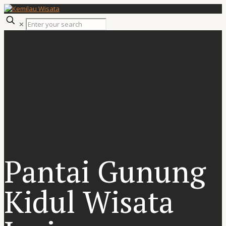
✕
Pantai Gunung
Kidul Wisata