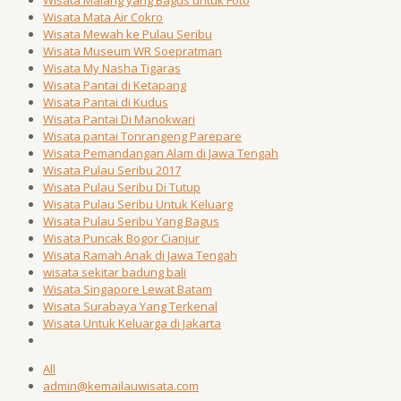
Wisata Malang yang Bagus untuk Foto
Wisata Mata Air Cokro
Wisata Mewah ke Pulau Seribu
Wisata Museum WR Soepratman
Wisata My Nasha Tigaras
Wisata Pantai di Ketapang
Wisata Pantai di Kudus
Wisata Pantai Di Manokwari
Wisata pantai Tonrangeng Parepare
Wisata Pemandangan Alam di Jawa Tengah
Wisata Pulau Seribu 2017
Wisata Pulau Seribu Di Tutup
Wisata Pulau Seribu Untuk Keluarg
Wisata Pulau Seribu Yang Bagus
Wisata Puncak Bogor Cianjur
Wisata Ramah Anak di Jawa Tengah
wisata sekitar badung bali
Wisata Singapore Lewat Batam
Wisata Surabaya Yang Terkenal
Wisata Untuk Keluarga di Jakarta
All
admin@kemailauwisata.com