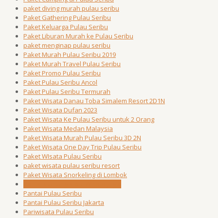
paket diving murah pulau seribu
Paket Gathering Pulau Seribu
Paket Keluarga Pulau Seribu
Paket Liburan Murah ke Pulau Seribu
paket menginap pulau seribu
Paket Murah Pulau Seribu 2019
Paket Murah Travel Pulau Seribu
Paket Promo Pulau Seribu
Paket Pulau Seribu Ancol
Paket Pulau Seribu Termurah
Paket Wisata Danau Toba Simalem Resort 2D1N
Paket Wisata Dufan 2023
Paket Wisata Ke Pulau Seribu untuk 2 Orang
Paket Wisata Medan Malaysia
Paket Wisata Murah Pulau Seribu 3D 2N
Paket Wisata One Day Trip Pulau Seribu
Paket WIsata Pulau Seribu
paket wisata pulau seribu resort
Paket Wisata Snorkeling di Lombok
Pantai Gunung Kidul Wisata Jogja
Pantai Pulau Seribu
Pantai Pulau Seribu Jakarta
Pariwisata Pulau Seribu