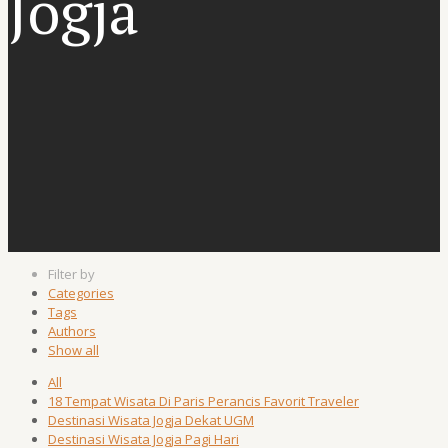
Jogja
Filter by
Categories
Tags
Authors
Show all
All
18 Tempat Wisata Di Paris Perancis Favorit Traveler
Destinasi Wisata Jogja Dekat UGM
Destinasi Wisata Jogja Pagi Hari