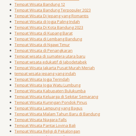
Tempat Wisata Bandung 12
Tempat Wisata Bandung Terpopuler 2023
Tempat Wisata Di Jepang yang Romantis
Tempat Wisata di Jogja Paling Indah
Tempat Wisata Di Kota Bandung 2023
Tempat Wisata di Kupang Barat
Tempat Wisata di Lembang Bandung
Tempat Wisata di Ngawi Timur
Tempat Wisata di Penangkaran
Tempat wisata di sumatera utara baru
Tempat wisata edukatif di Jabodetabek
Tempat Wisata Jakarta Pusat Murah Meriah
tempat wisata jepang yang indah
Tempat Wisata Jogja Terindah
Tempat Wisata Jogja Watu Lumbung
Tempat Wisata Kabupaten Bulukumba
Tempat Wisata Keluarga di Sekitar Semarang
Tempat Wisata Kuningan Pondok Pinus
Tempat Wisata Lampung yang Bagus
Tempat Wisata Malam Tahun Baru di Bandung
Tempat Wisata Niagara Falls
Tempat Wisata Pantai Lovina Bali
Tempat Wisata Religi di Pekalongan