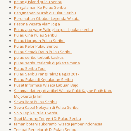
pelangi island pulau seribu
Pengalaman Ke Pulau Seribu
Penginapan Murah di Pulau Seribu
Perumahan Cibubur Legenda Wisata
Pesona Wisata Alam Jogja
Pulau apa yang Paling bagus di pulau seribu
Pulau Cina Pulau Seribu
Pulau Harapan Pulau Seribu
Pulau Kelor Pulau Seribu
Pulau Semak Daun Pulau Seribu
pulau seribu terbaik kaskus
pulau seribu terletak di jakarta mana
Pulau Seribu Tour
Pulau Seribu Yang Paling Bagus 2017
Pulau-Pulau di Kepulauan Seribu
Pusat Informasi Wisata Labuan Bajo
Selamat datang di artikel Wisata Bukit Kayoe Putih Kab.
Mojokerto JaTim
Sewa Boat Pulau Seribu
Sewa Kapal Nelayan di Pulau Seribu
Solo Trip ke Pulau Seribu
Spot Mancing Tenggiri Di Pulau Seribu
taman botani sukorambi wisata jember indonesia
Tempat Bersejarah Di Pulau Seribu