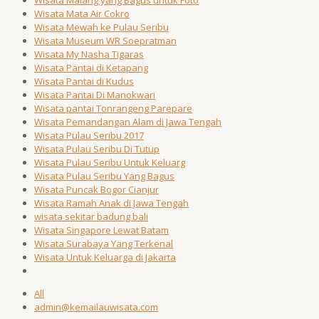
Wisata Malang yang Bagus untuk Foto
Wisata Mata Air Cokro
Wisata Mewah ke Pulau Seribu
Wisata Museum WR Soepratman
Wisata My Nasha Tigaras
Wisata Pantai di Ketapang
Wisata Pantai di Kudus
Wisata Pantai Di Manokwari
Wisata pantai Tonrangeng Parepare
Wisata Pemandangan Alam di Jawa Tengah
Wisata Pulau Seribu 2017
Wisata Pulau Seribu Di Tutup
Wisata Pulau Seribu Untuk Keluarg
Wisata Pulau Seribu Yang Bagus
Wisata Puncak Bogor Cianjur
Wisata Ramah Anak di Jawa Tengah
wisata sekitar badung bali
Wisata Singapore Lewat Batam
Wisata Surabaya Yang Terkenal
Wisata Untuk Keluarga di Jakarta
All
admin@kemailauwisata.com