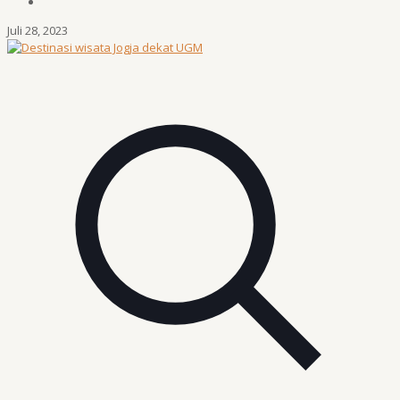
Juli 28, 2023