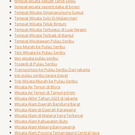
tempat wisata sekiatr candi sewu
tempat wisata seperti italia di bogor
Tempat Wisata Simarjarunjung Sumut
Tempat Wisata Solo Di Malam Hari
Tempat Wisata Teluk Bintuni
Tempat Wisata Terbagus di Luar Negeri
Tempat Wisata Terbaik di Bantul
Tempat Wisatawan Pulau Seribu
Tips Murah Ke Pulau Seribu
Tips WIsata ke Pulau Seribu
tips wisata pulau seribu
Tragedi di Pulau Seribu
Transportasi ke Pulau Seribu Dari Jakarta
trip pulau seribu tanpa travel
Trip Wisata Murah ke Pulau Seribu
Wisata Air Terjun di Blora
Wisata Air Terjun di Tanjung Enim
Wisata Akhir Tahun 2023 di Jakarta
Wisata Alam Daerah Bandung Barat
Wisata Alam di Daerah Karawang
Wisata Alam di Malang Yang Terkenal
Wisata Alam Kabupaten Buto
Wisata Alam Malang Banyuwangi
Wisata Alam Posong Temanggung Central Java