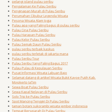
pelangi island pulau seribu
Pengalaman Ke Pulau Seribu
Penginapan Murah di Pulau Seribu
Perumahan Cibubur Legenda Wisata
Pesona Wisata Alam Jogja
Pulau apa yang Paling bagus di pulau seribu
Pulau Cina Pulau Seribu
Pulau Harapan Pulau Seribu
Pulau Kelor Pulau Seribu
Pulau Semak Daun Pulau Seribu
pulau seribu terbaik kaskus
pulau seribu terletak di jakarta mana
Pulau Seribu Tour
Pulau Seribu Yang Paling Bagus 2017
Pulau-Pulau di Kepulauan Seribu
Pusat Informasi Wisata Labuan Bajo
Selamat datang di artikel Wisata Bukit Kayoe Putih Kab.
Mojokerto JaTim
Sewa Boat Pulau Seribu
Sewa Kapal Nelayan di Pulau Seribu
Solo Trip ke Pulau Seribu
Spot Mancing Tenggiri Di Pulau Seribu
taman botani sukorambi wisata jember indonesia
Tempat Bersejarah Di Pulau Seribu