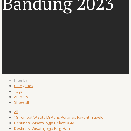
Bandung 2023
Filter by
Categories
Tags
Authors
Show all
All
18 Tempat Wisata Di Paris Perancis Favorit Traveler
Destinasi Wisata Jogja Dekat UGM
Destinasi Wisata Jogja Pagi Hari