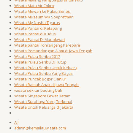
Wisata Malang yang Bagus untuk Foto
Wisata Mata Air Cokro
Wisata Mewah ke Pulau Seribu
Wisata Museum WR Soepratman
Wisata My Nasha Tigaras
Wisata Pantai di Ketapang
Wisata Pantai di Kudus
Wisata Pantai Di Manokwari
Wisata pantai Tonrangeng Parepare
Wisata Pemandangan Alam di Jawa Tengah
Wisata Pulau Seribu 2017
Wisata Pulau Seribu Di Tutup
Wisata Pulau Seribu Untuk Keluarg
Wisata Pulau Seribu Yang Bagus
Wisata Puncak Bogor Cianjur
Wisata Ramah Anak di Jawa Tengah
wisata sekitar badung bali
Wisata Singapore Lewat Batam
Wisata Surabaya Yang Terkenal
Wisata Untuk Keluarga di Jakarta
All
admin@kemailauwisata.com