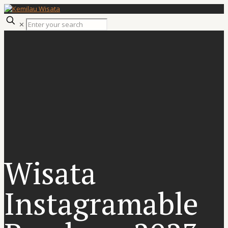
✕
Wisata
Instagramable