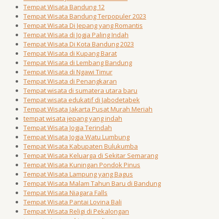
Tempat Wisata Bandung 12
Tempat Wisata Bandung Terpopuler 2023
Tempat Wisata Di Jepang yang Romantis
Tempat Wisata di Jogja Paling Indah
Tempat Wisata Di Kota Bandung 2023
Tempat Wisata di Kupang Barat
Tempat Wisata di Lembang Bandung
Tempat Wisata di Ngawi Timur
Tempat Wisata di Penangkaran
Tempat wisata di sumatera utara baru
Tempat wisata edukatif di Jabodetabek
Tempat Wisata Jakarta Pusat Murah Meriah
tempat wisata jepang yang indah
Tempat Wisata Jogja Terindah
Tempat Wisata Jogja Watu Lumbung
Tempat Wisata Kabupaten Bulukumba
Tempat Wisata Keluarga di Sekitar Semarang
Tempat Wisata Kuningan Pondok Pinus
Tempat Wisata Lampung yang Bagus
Tempat Wisata Malam Tahun Baru di Bandung
Tempat Wisata Niagara Falls
Tempat Wisata Pantai Lovina Bali
Tempat Wisata Religi di Pekalongan