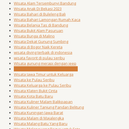
Wisata Alam Tersembunyi Bandung
Wisata Anak Di Bekasi 2023
Wisata Bahari di Buleleng Bali
Wisata Bahari Lamongan Rumah Kaca
Wisata Belanja Tas di Bandung
Wisata Bukit Alam Pasuruan
Wisata Bunga di Malino
Wisata Dekat Gunung Sumbing
Wisata di Bogor Naik Kereta
wisata diving terbaik di indonesia
wisata favorit di pulau seribu
WIsata gunung merapi dengan jeep
Wisata Instagramable Bandung 2023
Wisata Jawa Timur untuk Keluarga
Wisata ke Pulau Seribu
Wisata Keluarga ke Pulau Seribu
Wisata Klaten Bukit Cinta
Wisata Kota Batu Baru
Wisata Kuliner Malam Balikpapan
Wisata Kuliner Tanjung Pandan Belitung
Wisata Kuningan Jawa Barat
Wisata Malam di Majalengka
Wisata Malang Batu Yang Baru