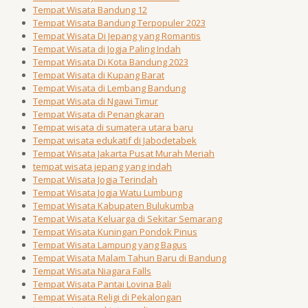
Tempat Wisata Bandung 12
Tempat Wisata Bandung Terpopuler 2023
Tempat Wisata Di Jepang yang Romantis
Tempat Wisata di Jogja Paling Indah
Tempat Wisata Di Kota Bandung 2023
Tempat Wisata di Kupang Barat
Tempat Wisata di Lembang Bandung
Tempat Wisata di Ngawi Timur
Tempat Wisata di Penangkaran
Tempat wisata di sumatera utara baru
Tempat wisata edukatif di Jabodetabek
Tempat Wisata Jakarta Pusat Murah Meriah
tempat wisata jepang yang indah
Tempat Wisata Jogja Terindah
Tempat Wisata Jogja Watu Lumbung
Tempat Wisata Kabupaten Bulukumba
Tempat Wisata Keluarga di Sekitar Semarang
Tempat Wisata Kuningan Pondok Pinus
Tempat Wisata Lampung yang Bagus
Tempat Wisata Malam Tahun Baru di Bandung
Tempat Wisata Niagara Falls
Tempat Wisata Pantai Lovina Bali
Tempat Wisata Religi di Pekalongan