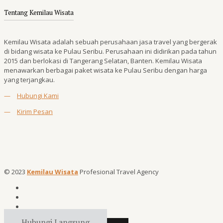
Tentang Kemilau Wisata
Kemilau Wisata adalah sebuah perusahaan jasa travel yang bergerak
di bidang wisata ke Pulau Seribu. Perusahaan ini didirikan pada tahun
2015 dan berlokasi di Tangerang Selatan, Banten. Kemilau Wisata
menawarkan berbagai paket wisata ke Pulau Seribu dengan harga
yang terjangkau.
—
Hubungi Kami
—
Kirim Pesan
© 2023
Kemilau Wisata
Profesional Travel Agency
Hubungi Langsung