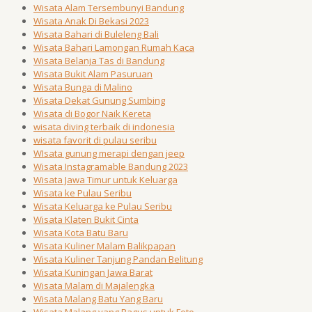
Wisata Alam Tersembunyi Bandung
Wisata Anak Di Bekasi 2023
Wisata Bahari di Buleleng Bali
Wisata Bahari Lamongan Rumah Kaca
Wisata Belanja Tas di Bandung
Wisata Bukit Alam Pasuruan
Wisata Bunga di Malino
Wisata Dekat Gunung Sumbing
Wisata di Bogor Naik Kereta
wisata diving terbaik di indonesia
wisata favorit di pulau seribu
WIsata gunung merapi dengan jeep
Wisata Instagramable Bandung 2023
Wisata Jawa Timur untuk Keluarga
Wisata ke Pulau Seribu
Wisata Keluarga ke Pulau Seribu
Wisata Klaten Bukit Cinta
Wisata Kota Batu Baru
Wisata Kuliner Malam Balikpapan
Wisata Kuliner Tanjung Pandan Belitung
Wisata Kuningan Jawa Barat
Wisata Malam di Majalengka
Wisata Malang Batu Yang Baru