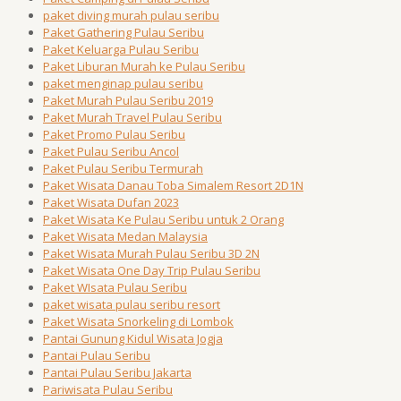
paket diving murah pulau seribu
Paket Gathering Pulau Seribu
Paket Keluarga Pulau Seribu
Paket Liburan Murah ke Pulau Seribu
paket menginap pulau seribu
Paket Murah Pulau Seribu 2019
Paket Murah Travel Pulau Seribu
Paket Promo Pulau Seribu
Paket Pulau Seribu Ancol
Paket Pulau Seribu Termurah
Paket Wisata Danau Toba Simalem Resort 2D1N
Paket Wisata Dufan 2023
Paket Wisata Ke Pulau Seribu untuk 2 Orang
Paket Wisata Medan Malaysia
Paket Wisata Murah Pulau Seribu 3D 2N
Paket Wisata One Day Trip Pulau Seribu
Paket WIsata Pulau Seribu
paket wisata pulau seribu resort
Paket Wisata Snorkeling di Lombok
Pantai Gunung Kidul Wisata Jogja
Pantai Pulau Seribu
Pantai Pulau Seribu Jakarta
Pariwisata Pulau Seribu