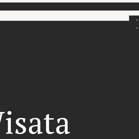
isata