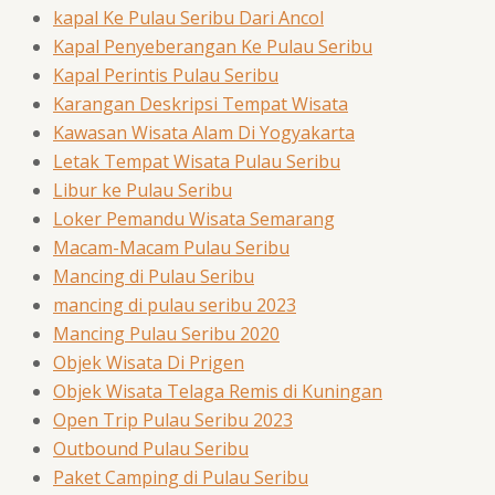
kapal Ke Pulau Seribu Dari Ancol
Kapal Penyeberangan Ke Pulau Seribu
Kapal Perintis Pulau Seribu
Karangan Deskripsi Tempat Wisata
Kawasan Wisata Alam Di Yogyakarta
Letak Tempat Wisata Pulau Seribu
Libur ke Pulau Seribu
Loker Pemandu Wisata Semarang
Macam-Macam Pulau Seribu
Mancing di Pulau Seribu
mancing di pulau seribu 2023
Mancing Pulau Seribu 2020
Objek Wisata Di Prigen
Objek Wisata Telaga Remis di Kuningan
Open Trip Pulau Seribu 2023
Outbound Pulau Seribu
Paket Camping di Pulau Seribu