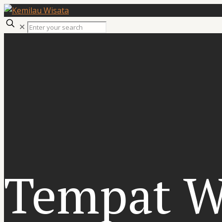
✕
Tempat W