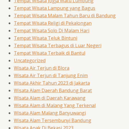
Tempat Wisata Jogja Watu Lumbung
Tempat Wisata Lampung yang Bagus
Tempat Wisata Malam Tahun Baru di Bandung
Tempat Wisata Religi di Pekalongan
Tempat Wisata Solo Di Malam Hari
Tempat Wisata Teluk Bintuni
Tempat Wisata Terbagus di Luar Negeri
Tempat Wisata Terbaik di Bantul
Uncategorized
Wisata Air Terjun di Blora
Wisata Air Terjun di Tanjung Enim
Wisata Akhir Tahun 2023 di Jakarta
Wisata Alam Daerah Bandung Barat
Wisata Alam di Daerah Karawang
Wisata Alam di Malang Yang Terkenal
Wisata Alam Malang Banyuwangi
Wisata Alam Tersembunyi Bandung
Wisata Anak Di Bekasi 2023