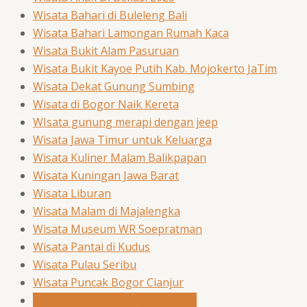
Wisata Bahari di Buleleng Bali
Wisata Bahari Lamongan Rumah Kaca
Wisata Bukit Alam Pasuruan
Wisata Bukit Kayoe Putih Kab. Mojokerto JaTim
Wisata Dekat Gunung Sumbing
Wisata di Bogor Naik Kereta
WIsata gunung merapi dengan jeep
Wisata Jawa Timur untuk Keluarga
Wisata Kuliner Malam Balikpapan
Wisata Kuningan Jawa Barat
Wisata Liburan
Wisata Malam di Majalengka
Wisata Museum WR Soepratman
Wisata Pantai di Kudus
Wisata Pulau Seribu
Wisata Puncak Bogor Cianjur
Wisata Surabaya yang Terkenal