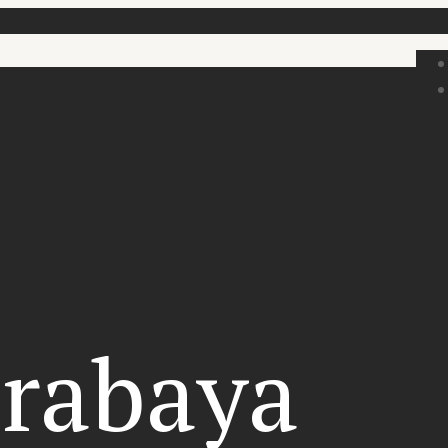
urabaya