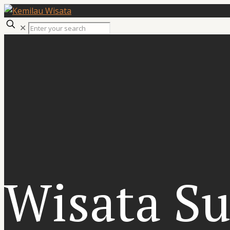
✕
Wisata S