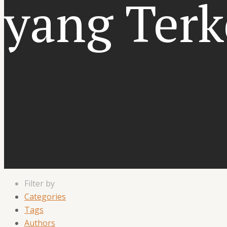
yang Terk
Filter by
Categories
Tags
Authors