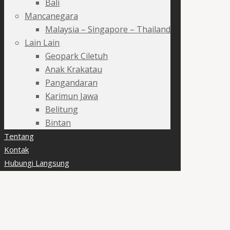
Bali
Mancanegara
Malaysia – Singapore – Thailand
Lain Lain
Geopark Ciletuh
Anak Krakatau
Pangandaran
Karimun Jawa
Belitung
Bintan
Tentang
Kontak
Hubungi Langsung