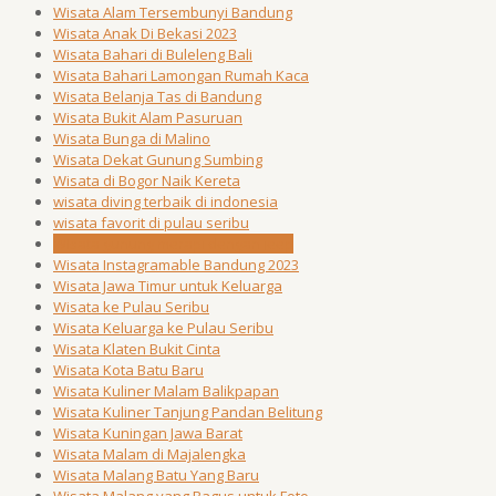
Wisata Alam Tersembunyi Bandung
Wisata Anak Di Bekasi 2023
Wisata Bahari di Buleleng Bali
Wisata Bahari Lamongan Rumah Kaca
Wisata Belanja Tas di Bandung
Wisata Bukit Alam Pasuruan
Wisata Bunga di Malino
Wisata Dekat Gunung Sumbing
Wisata di Bogor Naik Kereta
wisata diving terbaik di indonesia
wisata favorit di pulau seribu
WIsata gunung merapi dengan jeep
Wisata Instagramable Bandung 2023
Wisata Jawa Timur untuk Keluarga
Wisata ke Pulau Seribu
Wisata Keluarga ke Pulau Seribu
Wisata Klaten Bukit Cinta
Wisata Kota Batu Baru
Wisata Kuliner Malam Balikpapan
Wisata Kuliner Tanjung Pandan Belitung
Wisata Kuningan Jawa Barat
Wisata Malam di Majalengka
Wisata Malang Batu Yang Baru