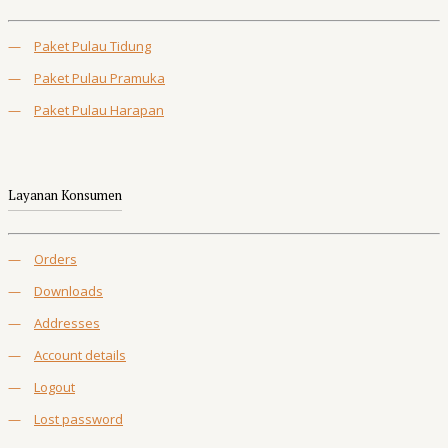
—
Paket Pulau Tidung
—
Paket Pulau Pramuka
—
Paket Pulau Harapan
Layanan Konsumen
—
Orders
—
Downloads
—
Addresses
—
Account details
—
Logout
—
Lost password