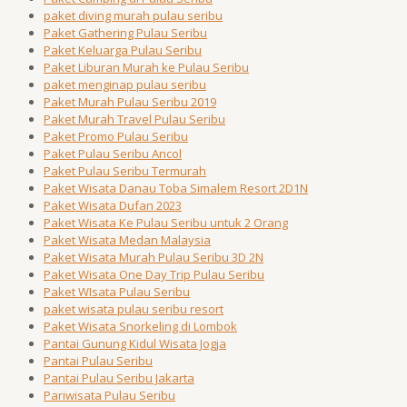
paket diving murah pulau seribu
Paket Gathering Pulau Seribu
Paket Keluarga Pulau Seribu
Paket Liburan Murah ke Pulau Seribu
paket menginap pulau seribu
Paket Murah Pulau Seribu 2019
Paket Murah Travel Pulau Seribu
Paket Promo Pulau Seribu
Paket Pulau Seribu Ancol
Paket Pulau Seribu Termurah
Paket Wisata Danau Toba Simalem Resort 2D1N
Paket Wisata Dufan 2023
Paket Wisata Ke Pulau Seribu untuk 2 Orang
Paket Wisata Medan Malaysia
Paket Wisata Murah Pulau Seribu 3D 2N
Paket Wisata One Day Trip Pulau Seribu
Paket WIsata Pulau Seribu
paket wisata pulau seribu resort
Paket Wisata Snorkeling di Lombok
Pantai Gunung Kidul Wisata Jogja
Pantai Pulau Seribu
Pantai Pulau Seribu Jakarta
Pariwisata Pulau Seribu