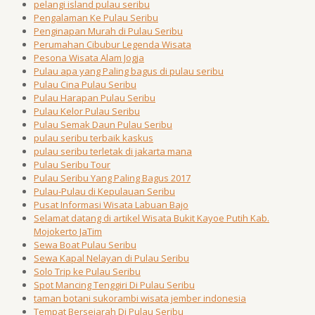
pelangi island pulau seribu
Pengalaman Ke Pulau Seribu
Penginapan Murah di Pulau Seribu
Perumahan Cibubur Legenda Wisata
Pesona Wisata Alam Jogja
Pulau apa yang Paling bagus di pulau seribu
Pulau Cina Pulau Seribu
Pulau Harapan Pulau Seribu
Pulau Kelor Pulau Seribu
Pulau Semak Daun Pulau Seribu
pulau seribu terbaik kaskus
pulau seribu terletak di jakarta mana
Pulau Seribu Tour
Pulau Seribu Yang Paling Bagus 2017
Pulau-Pulau di Kepulauan Seribu
Pusat Informasi Wisata Labuan Bajo
Selamat datang di artikel Wisata Bukit Kayoe Putih Kab.
Mojokerto JaTim
Sewa Boat Pulau Seribu
Sewa Kapal Nelayan di Pulau Seribu
Solo Trip ke Pulau Seribu
Spot Mancing Tenggiri Di Pulau Seribu
taman botani sukorambi wisata jember indonesia
Tempat Bersejarah Di Pulau Seribu