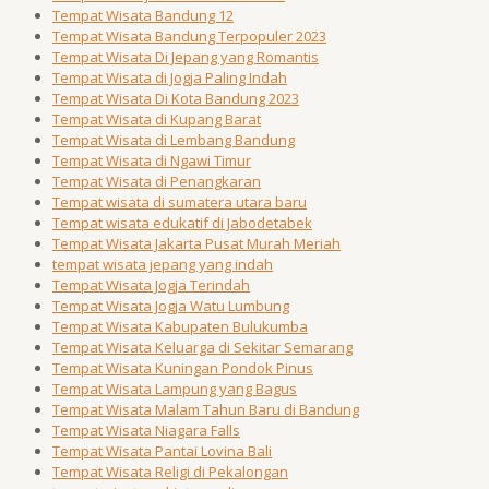
Tempat Wisata Bandung 12
Tempat Wisata Bandung Terpopuler 2023
Tempat Wisata Di Jepang yang Romantis
Tempat Wisata di Jogja Paling Indah
Tempat Wisata Di Kota Bandung 2023
Tempat Wisata di Kupang Barat
Tempat Wisata di Lembang Bandung
Tempat Wisata di Ngawi Timur
Tempat Wisata di Penangkaran
Tempat wisata di sumatera utara baru
Tempat wisata edukatif di Jabodetabek
Tempat Wisata Jakarta Pusat Murah Meriah
tempat wisata jepang yang indah
Tempat Wisata Jogja Terindah
Tempat Wisata Jogja Watu Lumbung
Tempat Wisata Kabupaten Bulukumba
Tempat Wisata Keluarga di Sekitar Semarang
Tempat Wisata Kuningan Pondok Pinus
Tempat Wisata Lampung yang Bagus
Tempat Wisata Malam Tahun Baru di Bandung
Tempat Wisata Niagara Falls
Tempat Wisata Pantai Lovina Bali
Tempat Wisata Religi di Pekalongan