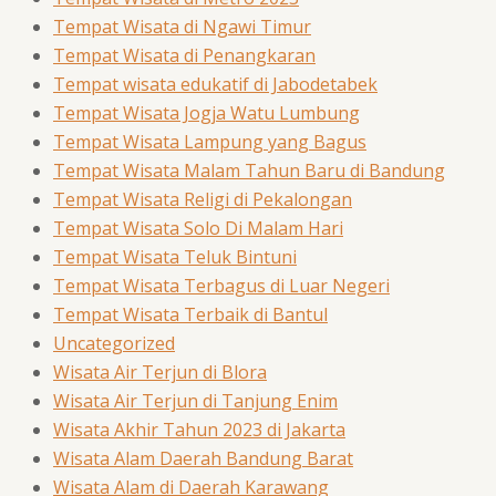
Tempat Wisata di Ngawi Timur
Tempat Wisata di Penangkaran
Tempat wisata edukatif di Jabodetabek
Tempat Wisata Jogja Watu Lumbung
Tempat Wisata Lampung yang Bagus
Tempat Wisata Malam Tahun Baru di Bandung
Tempat Wisata Religi di Pekalongan
Tempat Wisata Solo Di Malam Hari
Tempat Wisata Teluk Bintuni
Tempat Wisata Terbagus di Luar Negeri
Tempat Wisata Terbaik di Bantul
Uncategorized
Wisata Air Terjun di Blora
Wisata Air Terjun di Tanjung Enim
Wisata Akhir Tahun 2023 di Jakarta
Wisata Alam Daerah Bandung Barat
Wisata Alam di Daerah Karawang