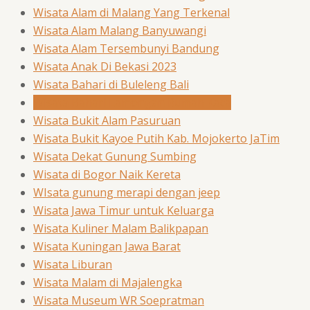
Wisata Alam di Malang Yang Terkenal
Wisata Alam Malang Banyuwangi
Wisata Alam Tersembunyi Bandung
Wisata Anak Di Bekasi 2023
Wisata Bahari di Buleleng Bali
Wisata Bahari Lamongan Rumah Kaca
Wisata Bukit Alam Pasuruan
Wisata Bukit Kayoe Putih Kab. Mojokerto JaTim
Wisata Dekat Gunung Sumbing
Wisata di Bogor Naik Kereta
WIsata gunung merapi dengan jeep
Wisata Jawa Timur untuk Keluarga
Wisata Kuliner Malam Balikpapan
Wisata Kuningan Jawa Barat
Wisata Liburan
Wisata Malam di Majalengka
Wisata Museum WR Soepratman