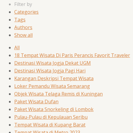
Filter by
Categories
Tags
Authors
Show all
All
18 Tempat Wisata Di Paris Perancis Favorit Traveler
Destinasi Wisata Jogja Dekat UGM
Destinasi Wisata Jogja Pagi Hari
Karangan Deskripsi Tempat Wisata
Loker Pemandu Wisata Semarang
Objek Wisata Telaga Remis di Kuningan
Paket Wisata Dufan
Paket Wisata Snorkeling di Lombok
Pulau-Pulau di Kepulauan Seribu
Tempat Wisata di Kupang Barat
Tempat Wisata di Metro 2023