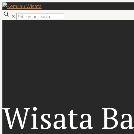
✕
Wisata Ba