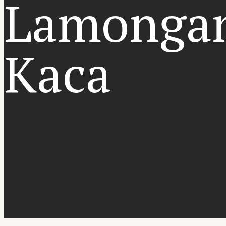
Lamonga
Kaca