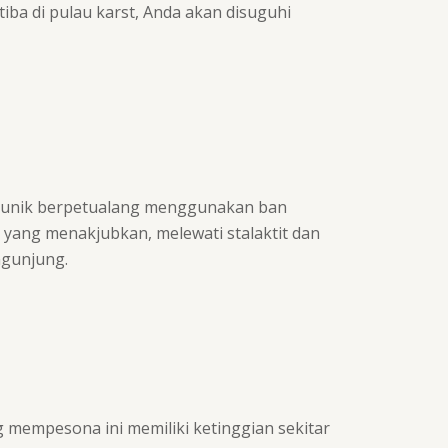
iba di pulau karst, Anda akan disuguhi
an unik berpetualang menggunakan ban
ang menakjubkan, melewati stalaktit dan
ngunjung.
 mempesona ini memiliki ketinggian sekitar