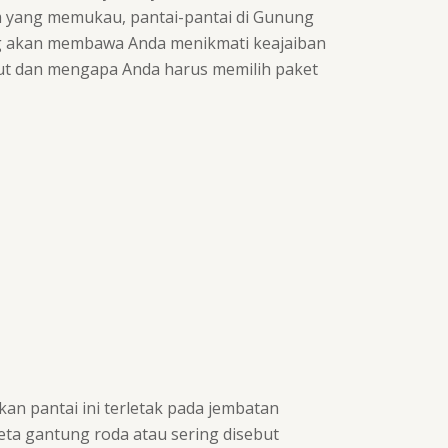
m yang memukau, pantai-pantai di Gunung
ng akan membawa Anda menikmati keajaiban
ebut dan mengapa Anda harus memilih paket
kan pantai ini terletak pada jembatan
a gantung roda atau sering disebut