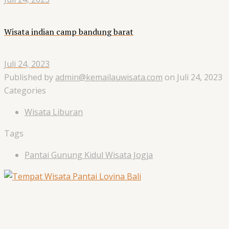
Wisata indian camp bandung barat
Juli 24, 2023
Published by
admin@kemailauwisata.com
on
Juli 24, 2023
Categories
Wisata Liburan
Tags
Pantai Gunung Kidul Wisata Jogja