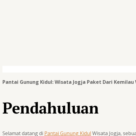
Pantai Gunung Kidul: Wisata Jogja Paket Dari Kemilau
Pendahuluan
Selamat datang di
Pantai Gunung Kidul
Wisata Jogja, sebua