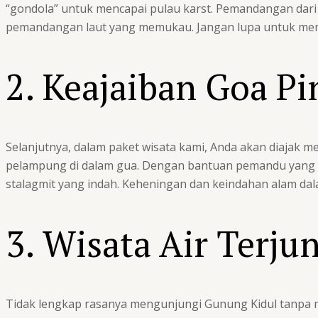
“gondola” untuk mencapai pulau karst. Pemandangan dari 
pemandangan laut yang memukau. Jangan lupa untuk meng
2. Keajaiban Goa Pi
Selanjutnya, dalam paket wisata kami, Anda akan diajak
pelampung di dalam gua. Dengan bantuan pemandu yang b
stalagmit yang indah. Keheningan dan keindahan alam dal
3. Wisata Air Terju
Tidak lengkap rasanya mengunjungi Gunung Kidul tanpa me