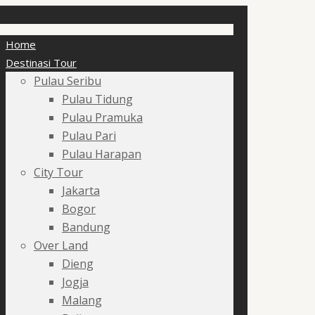
Home
Destinasi Tour
Pulau Seribu
Pulau Tidung
Pulau Pramuka
Pulau Pari
Pulau Harapan
City Tour
Jakarta
Bogor
Bandung
Over Land
Dieng
Jogja
Malang