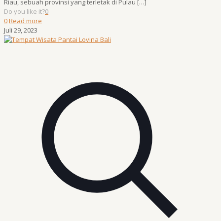
Riau, sebuah provinsi yang terletak di Pulau
[…]
Do you like it?
0
0
Read more
Juli 29, 2023