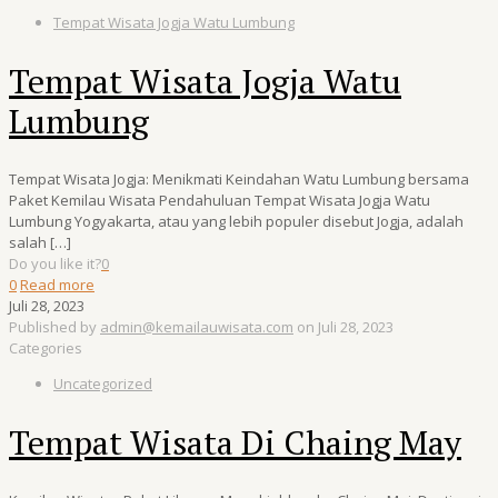
Tempat Wisata Jogja Watu Lumbung
Tempat Wisata Jogja Watu
Lumbung
Tempat Wisata Jogja: Menikmati Keindahan Watu Lumbung bersama
Paket Kemilau Wisata Pendahuluan Tempat Wisata Jogja Watu
Lumbung Yogyakarta, atau yang lebih populer disebut Jogja, adalah
salah
[…]
Do you like it?
0
0
Read more
Juli 28, 2023
Published by
admin@kemailauwisata.com
on
Juli 28, 2023
Categories
Uncategorized
Tempat Wisata Di Chaing May