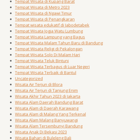
Tempat Wisata di Kupang Barat
Tempat Wisata di Metro 2023
Tempat Wisata di Ngawi Timur
Tempat Wisata di Penangkaran
Tempat wisata edukatif di Jabodetabek
Tempat Wisata Jogja Watu Lumbung
Tempat Wisata Lampung yang Bagus
Tempat Wisata Malam Tahun Baru di Bandung
Tempat Wisata Religi di Pekalongan
Tempat Wisata Solo Di Malam Hari
Tempat Wisata Teluk Bintuni
Tempat Wisata Terbagus di Luar Negeri
Tempat Wisata Terbaik di Bantul
Uncategorized
Wisata Air Terjun di Blora
Wisata Air Terjun di Tanjung Enim
Wisata Akhir Tahun 2023 di Jakarta
Wisata Alam Daerah Bandung Barat
Wisata Alam di Daerah Karawang
Wisata Alam di Malang Yang Terkenal
Wisata Alam Malang Banyuwangi
Wisata Alam Tersembunyi Bandung
Wisata Anak Di Bekasi 2023
Wisata Bahari di Buleleng Bali