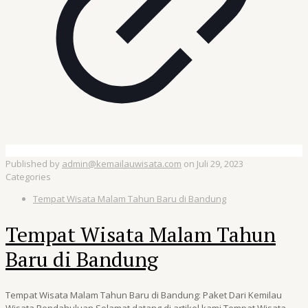
Published by
admin@kemailauwisata.com
on
Juli 29, 2023
Categories
Tempat Wisata Malam Tahun Baru di Bandung
Tempat Wisata Malam Tahun
Baru di Bandung
Tempat Wisata Malam Tahun Baru di Bandung: Paket Dari Kemilau