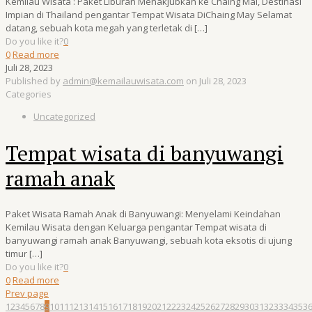
Kemilau Wisata : Paket Liburan Menakjubkan ke Chaing Mai, Destinasi
Impian di Thailand pengantar Tempat Wisata DiChaing May Selamat
datang, sebuah kota megah yang terletak di
[…]
Do you like it?
0
0
Read more
Juli 28, 2023
Published by
admin@kemailauwisata.com
on
Juli 28, 2023
Categories
Uncategorized
Tempat wisata di banyuwangi
ramah anak
Paket Wisata Ramah Anak di Banyuwangi: Menyelami Keindahan
Kemilau Wisata dengan Keluarga pengantar Tempat wisata di
banyuwangi ramah anak Banyuwangi, sebuah kota eksotis di ujung
timur
[…]
Do you like it?
0
0
Read more
Prev page
1
2
3
4
5
6
7
8
9
10
11
12
13
14
15
16
17
18
19
20
21
22
23
24
25
26
27
28
29
30
31
32
33
34
35
3