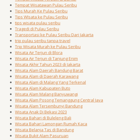
Tempat Wisatawan Pulau Seribu
Tips Murah Ke Pulau Seribu
Tips WIsata ke Pulau Seribu
tips wisata pulau seribu
Tragedi di Pulau Seribu
Transportasi ke Pulau Seribu Dari Jakarta
trip pulau seribu tanpa travel
Trip Wisata Murah ke Pulau Seribu
Wisata Air Terjun di Blora
Wisata Air Terjun di Tanjung Enim
Wisata Akhir Tahun 2023 di Jakarta
Wisata Alam Daerah Bandung Barat
Wisata Alam di Daerah Karawang
Wisata Alam di Malang Yang Terkenal
Wisata Alam Kabupaten Buto
Wisata Alam Malang Banyuwangi
Wisata Alam Posong Temanggung Central Java
Wisata Alam Tersembunyi Bandung
Wisata Anak Di Bekasi 2023
Wisata Bahari di Buleleng Bali
Wisata Bahari Lamongan Rumah Kaca
Wisata Belanja Tas di Bandung
Wisata Bukit Alam Pasuruan