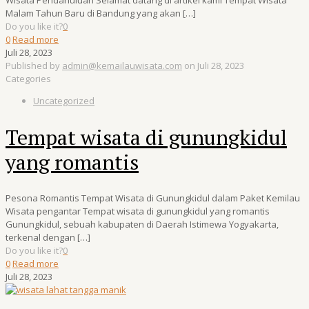
Wisata Pendahuluan Selamat datang di artikel kami Tempat Wisata
Malam Tahun Baru di Bandung yang akan
[…]
Do you like it?
0
0
Read more
Juli 28, 2023
Published by
admin@kemailauwisata.com
on
Juli 28, 2023
Categories
Uncategorized
Tempat wisata di gunungkidul
yang romantis
Pesona Romantis Tempat Wisata di Gunungkidul dalam Paket Kemilau
Wisata pengantar Tempat wisata di gunungkidul yang romantis
Gunungkidul, sebuah kabupaten di Daerah Istimewa Yogyakarta,
terkenal dengan
[…]
Do you like it?
0
0
Read more
Juli 28, 2023