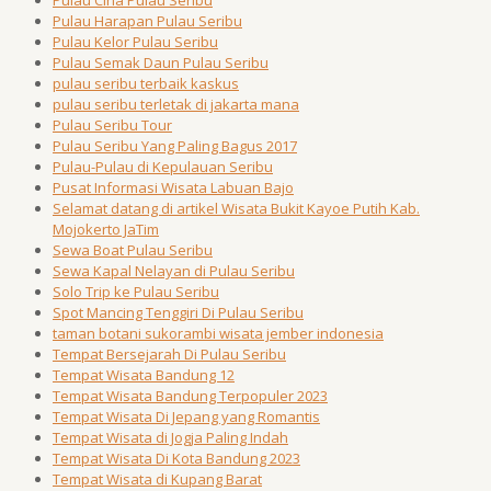
Pulau Cina Pulau Seribu
Pulau Harapan Pulau Seribu
Pulau Kelor Pulau Seribu
Pulau Semak Daun Pulau Seribu
pulau seribu terbaik kaskus
pulau seribu terletak di jakarta mana
Pulau Seribu Tour
Pulau Seribu Yang Paling Bagus 2017
Pulau-Pulau di Kepulauan Seribu
Pusat Informasi Wisata Labuan Bajo
Selamat datang di artikel Wisata Bukit Kayoe Putih Kab.
Mojokerto JaTim
Sewa Boat Pulau Seribu
Sewa Kapal Nelayan di Pulau Seribu
Solo Trip ke Pulau Seribu
Spot Mancing Tenggiri Di Pulau Seribu
taman botani sukorambi wisata jember indonesia
Tempat Bersejarah Di Pulau Seribu
Tempat Wisata Bandung 12
Tempat Wisata Bandung Terpopuler 2023
Tempat Wisata Di Jepang yang Romantis
Tempat Wisata di Jogja Paling Indah
Tempat Wisata Di Kota Bandung 2023
Tempat Wisata di Kupang Barat