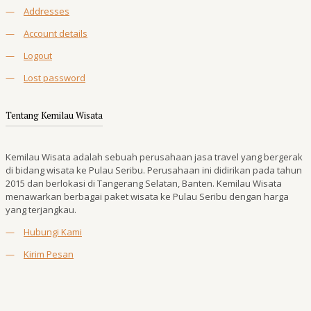
—
Addresses
—
Account details
—
Logout
—
Lost password
Tentang Kemilau Wisata
Kemilau Wisata adalah sebuah perusahaan jasa travel yang bergerak
di bidang wisata ke Pulau Seribu. Perusahaan ini didirikan pada tahun
2015 dan berlokasi di Tangerang Selatan, Banten. Kemilau Wisata
menawarkan berbagai paket wisata ke Pulau Seribu dengan harga
yang terjangkau.
—
Hubungi Kami
—
Kirim Pesan