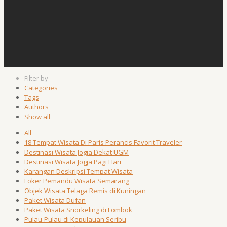
Filter by
Categories
Tags
Authors
Show all
All
18 Tempat Wisata Di Paris Perancis Favorit Traveler
Destinasi Wisata Jogja Dekat UGM
Destinasi Wisata Jogja Pagi Hari
Karangan Deskripsi Tempat Wisata
Loker Pemandu Wisata Semarang
Objek Wisata Telaga Remis di Kuningan
Paket Wisata Dufan
Paket Wisata Snorkeling di Lombok
Pulau-Pulau di Kepulauan Seribu