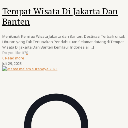
Tempat Wisata Di Jakarta Dan
Banten
Menikmati Kemilau Wisata Jakarta dan Banten: Destinasi Terbaik untuk
Liburan yang Tak Terlupakan Pendahuluan Selamat datang di Tempat
Wisata Di Jakarta Dan Banten kemilau ! Indonesia
[…]
Do you like it?
0
0
Read more
Juli 29, 2023