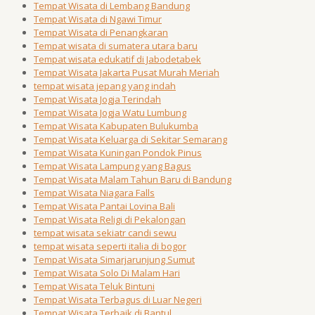
Tempat Wisata di Lembang Bandung
Tempat Wisata di Ngawi Timur
Tempat Wisata di Penangkaran
Tempat wisata di sumatera utara baru
Tempat wisata edukatif di Jabodetabek
Tempat Wisata Jakarta Pusat Murah Meriah
tempat wisata jepang yang indah
Tempat Wisata Jogja Terindah
Tempat Wisata Jogja Watu Lumbung
Tempat Wisata Kabupaten Bulukumba
Tempat Wisata Keluarga di Sekitar Semarang
Tempat Wisata Kuningan Pondok Pinus
Tempat Wisata Lampung yang Bagus
Tempat Wisata Malam Tahun Baru di Bandung
Tempat Wisata Niagara Falls
Tempat Wisata Pantai Lovina Bali
Tempat Wisata Religi di Pekalongan
tempat wisata sekiatr candi sewu
tempat wisata seperti italia di bogor
Tempat Wisata Simarjarunjung Sumut
Tempat Wisata Solo Di Malam Hari
Tempat Wisata Teluk Bintuni
Tempat Wisata Terbagus di Luar Negeri
Tempat Wisata Terbaik di Bantul