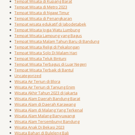
Tempat Wisata di Kupang Barat
Tempat Wisata di Metro 2023
Tempat Wisata di Ngawi Timur
Tempat Wisata di Penangkaran
Tempat wisata edukatif di Jabodetabek
Tempat Wisata Jogja Watu Lumbung
Tempat Wisata Lampung yang Bagus
Tempat Wisata Malam Tahun Baru di Bandung
Tempat Wisata Religi di Pekalongan
Tempat Wisata Solo Di Malam Hari
Tempat Wisata Teluk Bintuni
Tempat Wisata Terbagus di Luar Negeri
Tempat Wisata Terbaik di Bantul
Uncategorized
Wisata Air Terjun di Blora
Wisata Air Terjun di Tanjung Enim
Wisata Akhir Tahun 2023 di Jakarta
Wisata Alam Daerah Bandung Barat
Wisata Alam di Daerah Karawang
Wisata Alam di Malang Yang Terkenal
Wisata Alam Malang Banyuwangi
Wisata Alam Tersembunyi Bandung
Wisata Anak Di Bekasi 2023
Wisata Bahari di Buleleng Bali