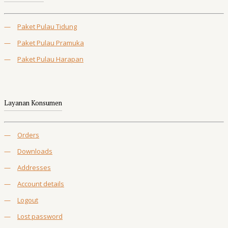
—
Paket Pulau Tidung
—
Paket Pulau Pramuka
—
Paket Pulau Harapan
Layanan Konsumen
—
Orders
—
Downloads
—
Addresses
—
Account details
—
Logout
—
Lost password