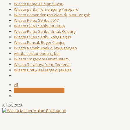
Wisata Pantai Di Manokwari
Wisata pantai Tonrangeng Parepare
Wisata Pemandangan Alam di Jawa Tengah
Wisata Pulau Seribu 2017
Wisata Pulau Seribu Di Tutup
Wisata Pulau Seribu Untuk Keluarg
Wisata Pulau Seribu Yang Bagus
Wisata Puncak Bogor Cianjur
Wisata Ramah Anak di Jawa Tengah
wisata sekitar badung bali
Wisata Singapore Lewat Batam
Wisata Surabaya Yang Terkenal
Wisata Untuk Keluarga di Jakarta
All
admin@kemailauwisata.com
Juli 24, 2023