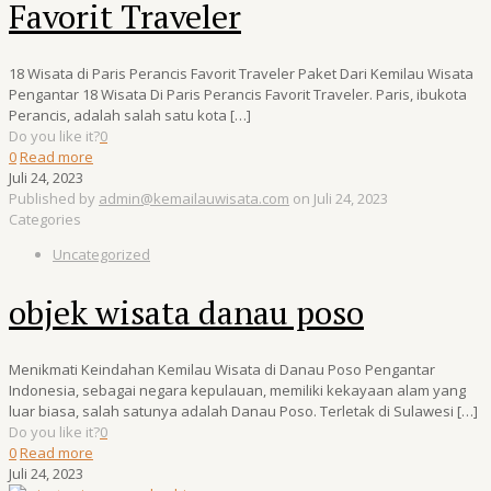
Favorit Traveler
18 Wisata di Paris Perancis Favorit Traveler Paket Dari Kemilau Wisata
Pengantar 18 Wisata Di Paris Perancis Favorit Traveler. Paris, ibukota
Perancis, adalah salah satu kota
[…]
Do you like it?
0
0
Read more
Juli 24, 2023
Published by
admin@kemailauwisata.com
on
Juli 24, 2023
Categories
Uncategorized
objek wisata danau poso
Menikmati Keindahan Kemilau Wisata di Danau Poso Pengantar
Indonesia, sebagai negara kepulauan, memiliki kekayaan alam yang
luar biasa, salah satunya adalah Danau Poso. Terletak di Sulawesi
[…]
Do you like it?
0
0
Read more
Juli 24, 2023