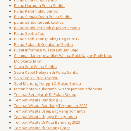
Pulau Cina Pulau Seribu
Pulau Harapan Pulau Seribu
Pulau Kelor Pulau Seribu
Pulau Semak Daun Pulau Seribu
pulau seribu terbaik kaskus
pulau seribu terletak di jakarta mana
Pulau Seribu Tour
Pulau Seribu Yang Paling Bagus 2017
Pulau-Pulau di Kepulauan Seribu
Pusat Informasi Wisata Labuan Bajo
Selamat datang di artikel Wisata Bukit Kayoe Putih Kab.
Mojokerto JaTim
Sewa Boat Pulau Seribu
Sewa Kapal Nelayan di Pulau Seribu
Solo Trip ke Pulau Seribu
Spot Mancing Tenggiri Di Pulau Seribu
taman botani sukorambi wisata jember indonesia
Tempat Bersejarah Di Pulau Seribu
Tempat Wisata Bandung 12
Tempat Wisata Bandung Terpopuler 2023
Tempat Wisata Di Jepang yang Romantis
Tempat Wisata di Jogja Paling Indah
Tempat Wisata Di Kota Bandung 2023
Tempat Wisata di Kupang Barat