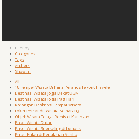
Filter by
Categories
Tags
Authors
Show all
All
18 Tempat Wisata Di Paris Perancis Favorit Traveler
Destinasi Wisata Jogja Dekat UGM
Destinasi Wisata Jogja Pagi Hari
Karangan Deskripsi Tempat Wisata
Loker Pemandu Wisata Semarang
Objek Wisata Telaga Remis di Kuningan
Paket Wisata Dufan
Paket Wisata Snorkeling di Lombok
Pulau-Pulau di Kepulauan Seribu