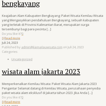
bengkayang
Keajaiban Alam Kabupaten Bengkayang: Paket Wisata Kemilau Wisata
yang Mengasyikkan pendahuluan Bengkayang, sebuah kabupaten
yang terletak di Provinsi Kalimantan Barat, merupakan surga
tersembunyi bagi para pecinta
[…]
Do you like it?
0
0
Read more
Juli 24, 2023
Published by
admin@kemailauwisata.com
on
Juli 24, 2023
Categories
Uncategorized
wisata alam jakarta 2023
Memperkenalkan Kemilau Wisata: Paket Wisata Alam Jakarta 2023
Pengantar Selamat datang di Kemilau Wisata, perusahaan penyedia
paket wisata alam eksklusif di Jakarta tahun 2023. Jika Anda
[…]
Do you like it?
0
0
Read more