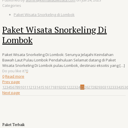
Categories
Paket Wisata Snorkeling di Lombok
Paket Wisata Snorkeling Di
Lombok
Paket Wisata Snorkeling Di Lombok: Serunya Jelajahi Keindahan
Bawah Laut Pulau Lombok Pendahuluan Selamat datang di Paket
Wisata Snorkeling Di Lombok pulau Lombok, destinasi eksotis yang
[…]
Do you like it?
0
0
Read more
Prev page
1
2
3
4
5
6
7
8
9
10
11
12
13
14
15
16
17
18
19
20
21
22
23
24
25
26
27
28
29
30
31
32
33
34
35
3
Next page
Paket Terbaik