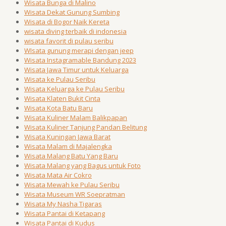
Wisata Bunga di Malino
Wisata Dekat Gunung Sumbing
Wisata di Bogor Naik Kereta
wisata diving terbaik di indonesia
wisata favorit di pulau seribu
WIsata gunung merapi dengan jeep
Wisata Instagramable Bandung 2023
Wisata Jawa Timur untuk Keluarga
Wisata ke Pulau Seribu
Wisata Keluarga ke Pulau Seribu
Wisata Klaten Bukit Cinta
Wisata Kota Batu Baru
Wisata Kuliner Malam Balikpapan
Wisata Kuliner Tanjung Pandan Belitung
Wisata Kuningan Jawa Barat
Wisata Malam di Majalengka
Wisata Malang Batu Yang Baru
Wisata Malang yang Bagus untuk Foto
Wisata Mata Air Cokro
Wisata Mewah ke Pulau Seribu
Wisata Museum WR Soepratman
Wisata My Nasha Tigaras
Wisata Pantai di Ketapang
Wisata Pantai di Kudus