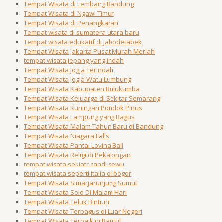
Tempat Wisata di Lembang Bandung
Tempat Wisata di Ngawi Timur
Tempat Wisata di Penangkaran
Tempat wisata di sumatera utara baru
Tempat wisata edukatif di Jabodetabek
Tempat Wisata Jakarta Pusat Murah Meriah
tempat wisata jepang yang indah
Tempat Wisata Jogja Terindah
Tempat Wisata Jogja Watu Lumbung
Tempat Wisata Kabupaten Bulukumba
Tempat Wisata Keluarga di Sekitar Semarang
Tempat Wisata Kuningan Pondok Pinus
Tempat Wisata Lampung yang Bagus
Tempat Wisata Malam Tahun Baru di Bandung
Tempat Wisata Niagara Falls
Tempat Wisata Pantai Lovina Bali
Tempat Wisata Religi di Pekalongan
tempat wisata sekiatr candi sewu
tempat wisata seperti italia di bogor
Tempat Wisata Simarjarunjung Sumut
Tempat Wisata Solo Di Malam Hari
Tempat Wisata Teluk Bintuni
Tempat Wisata Terbagus di Luar Negeri
Tempat Wisata Terbaik di Bantul