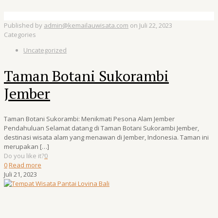
Published by
admin@kemailauwisata.com
on
Juli 22, 2023
Categories
Uncategorized
Taman Botani Sukorambi
Jember
Taman Botani Sukorambi: Menikmati Pesona Alam Jember
Pendahuluan Selamat datang di Taman Botani Sukorambi Jember,
destinasi wisata alam yang menawan di Jember, Indonesia. Taman ini
merupakan
[…]
Do you like it?
0
0
Read more
Juli 21, 2023