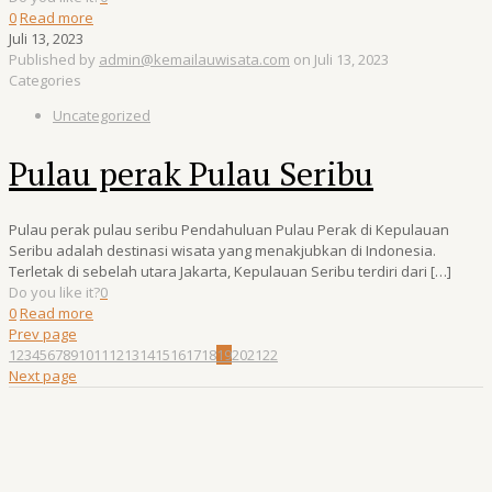
0
Read more
Juli 13, 2023
Published by
admin@kemailauwisata.com
on
Juli 13, 2023
Categories
Uncategorized
Pulau perak Pulau Seribu
Pulau perak pulau seribu Pendahuluan Pulau Perak di Kepulauan
Seribu adalah destinasi wisata yang menakjubkan di Indonesia.
Terletak di sebelah utara Jakarta, Kepulauan Seribu terdiri dari
[…]
Do you like it?
0
0
Read more
Prev page
1
2
3
4
5
6
7
8
9
10
11
12
13
14
15
16
17
18
19
20
21
22
Next page