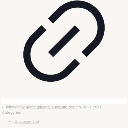
Published by
admin@kemailauwisata.com
on
Juli 21, 2023
Categories
Uncategorized