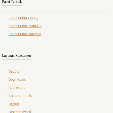
Paket Terbaik
—
Paket Pulau Tidung
—
Paket Pulau Pramuka
—
Paket Pulau Harapan
Layanan Konsumen
—
Orders
—
Downloads
—
Addresses
—
Account details
—
Logout
—
Lost password