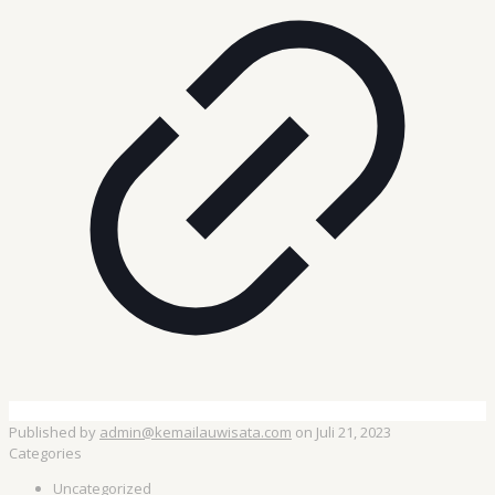
Published by
admin@kemailauwisata.com
on
Juli 21, 2023
Categories
Uncategorized