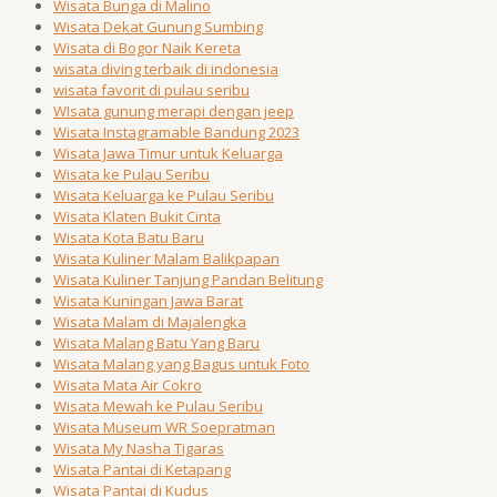
Wisata Bunga di Malino
Wisata Dekat Gunung Sumbing
Wisata di Bogor Naik Kereta
wisata diving terbaik di indonesia
wisata favorit di pulau seribu
WIsata gunung merapi dengan jeep
Wisata Instagramable Bandung 2023
Wisata Jawa Timur untuk Keluarga
Wisata ke Pulau Seribu
Wisata Keluarga ke Pulau Seribu
Wisata Klaten Bukit Cinta
Wisata Kota Batu Baru
Wisata Kuliner Malam Balikpapan
Wisata Kuliner Tanjung Pandan Belitung
Wisata Kuningan Jawa Barat
Wisata Malam di Majalengka
Wisata Malang Batu Yang Baru
Wisata Malang yang Bagus untuk Foto
Wisata Mata Air Cokro
Wisata Mewah ke Pulau Seribu
Wisata Museum WR Soepratman
Wisata My Nasha Tigaras
Wisata Pantai di Ketapang
Wisata Pantai di Kudus