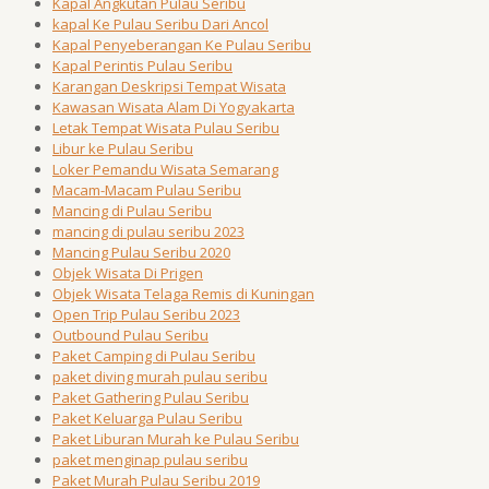
Kapal Angkutan Pulau Seribu
kapal Ke Pulau Seribu Dari Ancol
Kapal Penyeberangan Ke Pulau Seribu
Kapal Perintis Pulau Seribu
Karangan Deskripsi Tempat Wisata
Kawasan Wisata Alam Di Yogyakarta
Letak Tempat Wisata Pulau Seribu
Libur ke Pulau Seribu
Loker Pemandu Wisata Semarang
Macam-Macam Pulau Seribu
Mancing di Pulau Seribu
mancing di pulau seribu 2023
Mancing Pulau Seribu 2020
Objek Wisata Di Prigen
Objek Wisata Telaga Remis di Kuningan
Open Trip Pulau Seribu 2023
Outbound Pulau Seribu
Paket Camping di Pulau Seribu
paket diving murah pulau seribu
Paket Gathering Pulau Seribu
Paket Keluarga Pulau Seribu
Paket Liburan Murah ke Pulau Seribu
paket menginap pulau seribu
Paket Murah Pulau Seribu 2019