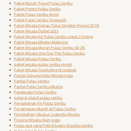
Paket Murah Travel Pulau Seribu
Paket Promo Pulau Seribu
Paket Pulau Seribu Ancol
Paket Pulau Seribu Termurah
Paket Wisata Danau Toba Simalem Resort 2D1N
Paket Wisata Dufan 2023
Paket Wisata Ke Pulau Seribu untuk 2 Orang
Paket Wisata Medan Malaysia
Paket Wisata Murah Pulau Seribu 3D 2N
Paket Wisata One Day Trip Pulau Seribu
Paket WIsata Pulau Seribu
paket wisata pulau seribu resort
Paket Wisata Snorkeling di Lombok
Pantai Gunung Kidul Wisata Jogja
Pantai Pulau Seribu
Pantai Pulau Seribu Jakarta
Pariwisata Pulau Seribu
pelangi island pulau seribu
Pengalaman Ke Pulau Seribu
Penginapan Murah di Pulau Seribu
Perumahan Cibubur Legenda Wisata
Pesona Wisata Alam Jogja
Pulau apa yang Paling bagus di pulau seribu