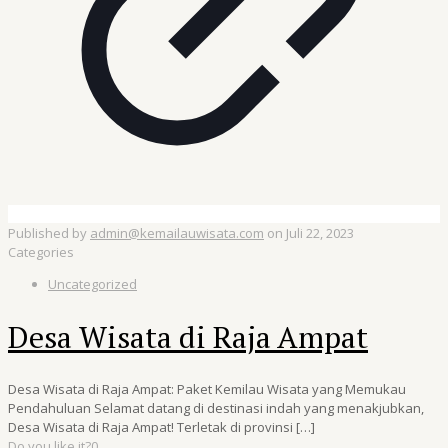
Published by
admin@kemailauwisata.com
on
Juli 22, 2023
Categories
Uncategorized
Desa Wisata di Raja Ampat
Desa Wisata di Raja Ampat: Paket Kemilau Wisata yang Memukau
Pendahuluan Selamat datang di destinasi indah yang menakjubkan,
Desa Wisata di Raja Ampat! Terletak di provinsi
[…]
Do you like it?
0