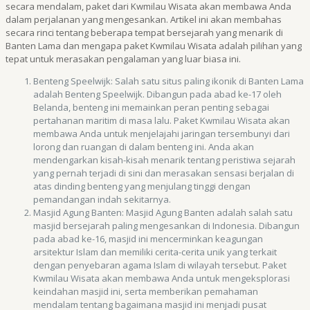
secara mendalam, paket dari Kwmilau Wisata akan membawa Anda
dalam perjalanan yang mengesankan. Artikel ini akan membahas
secara rinci tentang beberapa tempat bersejarah yang menarik di
Banten Lama dan mengapa paket Kwmilau Wisata adalah pilihan yang
tepat untuk merasakan pengalaman yang luar biasa ini.
Benteng Speelwijk: Salah satu situs paling ikonik di Banten Lama
adalah Benteng Speelwijk. Dibangun pada abad ke-17 oleh
Belanda, benteng ini memainkan peran penting sebagai
pertahanan maritim di masa lalu. Paket Kwmilau Wisata akan
membawa Anda untuk menjelajahi jaringan tersembunyi dari
lorong dan ruangan di dalam benteng ini. Anda akan
mendengarkan kisah-kisah menarik tentang peristiwa sejarah
yang pernah terjadi di sini dan merasakan sensasi berjalan di
atas dinding benteng yang menjulang tinggi dengan
pemandangan indah sekitarnya.
Masjid Agung Banten: Masjid Agung Banten adalah salah satu
masjid bersejarah paling mengesankan di Indonesia. Dibangun
pada abad ke-16, masjid ini mencerminkan keagungan
arsitektur Islam dan memiliki cerita-cerita unik yang terkait
dengan penyebaran agama Islam di wilayah tersebut. Paket
Kwmilau Wisata akan membawa Anda untuk mengeksplorasi
keindahan masjid ini, serta memberikan pemahaman
mendalam tentang bagaimana masjid ini menjadi pusat