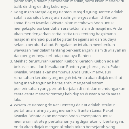
peranannya dalam pertahanan maritim, serta kisah menarik di
balik dinding-dinding kokohnya.
Keagungan Masjid Agung Banten: Masjid Agung Banten adalah
salah satu situs bersejarah paling mengesankan di Banten
Lama. Paket Kwmilau Wisata akan membawa Anda untuk
mengeksplorasi keindahan arsitektur Islam di masjid ini. Anda
akan mendengarkan cerita-cerita unik tentang bagaimana
masjid ini menjadi pusat kegiatan keagamaan dan budaya
selama berabad-abad. Pengalaman ini akan memberikan
wawasan mendalam tentang perkembangan Islam di wilayah ini
dan pengaruhnya terhadap budaya Banten.
Melihat Reruntuhan Keraton Kaibon: Keraton Kaibon adalah
bekas istana dari Kesultanan Banten yang bersejarah. Paket
Kwmilau Wisata akan membawa Anda untuk menyusuri
reruntuhan keraton yang megah ini. Anda akan diajak melihat
bangunan-bangunan bersejarah, mengenal sistem
pemerintahan yang pernah berjalan di sini, dan mendengarkan
cerita-cerita menarik tentang kehidupan di istana pada masa
lalu.
Wisata ke Benteng de Kat: Benteng de Kat adalah struktur
pertahanan lainnya yang menarik di Banten Lama. Paket
Kwmilau Wisata akan memberi Anda kesempatan untuk
memahami strategi pertahanan yang digunakan di benteng ini.
Anda akan diajak mengenal tokoh-tokoh bersejarah yang