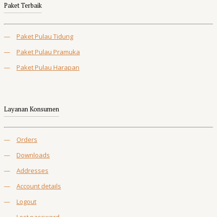
Paket Terbaik
—
Paket Pulau Tidung
—
Paket Pulau Pramuka
—
Paket Pulau Harapan
Layanan Konsumen
—
Orders
—
Downloads
—
Addresses
—
Account details
—
Logout