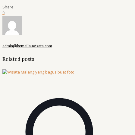
Share
0
admin@kemailauwisata.com
Related posts