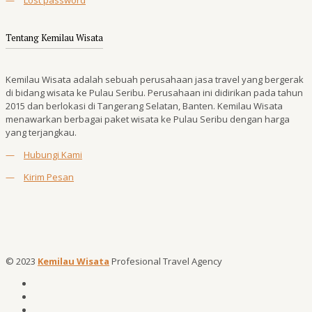
—
Lost password
Tentang Kemilau Wisata
Kemilau Wisata adalah sebuah perusahaan jasa travel yang bergerak
di bidang wisata ke Pulau Seribu. Perusahaan ini didirikan pada tahun
2015 dan berlokasi di Tangerang Selatan, Banten. Kemilau Wisata
menawarkan berbagai paket wisata ke Pulau Seribu dengan harga
yang terjangkau.
—
Hubungi Kami
—
Kirim Pesan
© 2023
Kemilau Wisata
Profesional Travel Agency