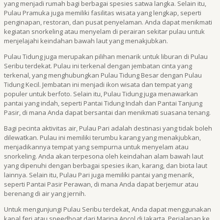
yang menjadi rumah bagi berbagai spesies satwa langka. Selain itu,
Pulau Pramuka juga memiliki fasilitas wisata yang lengkap, seperti
penginapan, restoran, dan pusat penyelaman. Anda dapat menikmati
kegiatan snorkeling atau menyelam di perairan sekitar pulau untuk
menjelajahi keindahan bawah laut yang menakjubkan.
Pulau Tidung juga merupakan pilihan menarik untuk liburan di Pulau
Seribu terdekat. Pulau ini terkenal dengan jembatan cinta yang
terkenal, yang menghubungkan Pulau Tidung Besar dengan Pulau
Tidung Kecil. Jembatan ini menjadi ikon wisata dan tempat yang
populer untuk berfoto. Selain itu, Pulau Tidung juga menawarkan
pantai yang indah, seperti Pantai Tidung Indah dan Pantai Tanjung
Pasir, di mana Anda dapat bersantai dan menikmati suasana tenang.
Bagi pecinta aktivitas air, Pulau Pari adalah destinasi yang tidak boleh
dilewatkan. Pulau ini memiliki terumbu karang yang menakjubkan,
menjadikannya tempat yang sempurna untuk menyelam atau
snorkeling. Anda akan terpesona oleh keindahan alam bawah laut
yang dipenuhi dengan berbagai spesies ikan, karang, dan biota laut
lainnya. Selain itu, Pulau Pari juga memiliki pantai yang menarik,
seperti Pantai Pasir Perawan, di mana Anda dapat berjemur atau
berenang di air yang jernih.
Untuk mengunjungi Pulau Seribu terdekat, Anda dapat menggunakan
kapal feri atau speedboat dari Marina Ancol di Jakarta. Perjalanan ke