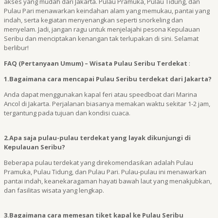
akses yang mudah dari Jakarta. Pulau Pramuka, Pulau Tidung, dan
Pulau Pari menawarkan keindahan alam yang memukau, pantai yang
indah, serta kegiatan menyenangkan seperti snorkeling dan
menyelam. Jadi, jangan ragu untuk menjelajahi pesona Kepulauan
Seribu dan menciptakan kenangan tak terlupakan di sini. Selamat
berlibur!
FAQ (Pertanyaan Umum) – Wisata Pulau Seribu Terdekat
:
1.Bagaimana cara mencapai Pulau Seribu terdekat dari Jakarta?
Anda dapat menggunakan kapal feri atau speedboat dari Marina
Ancol di Jakarta. Perjalanan biasanya memakan waktu sekitar 1-2 jam,
tergantung pada tujuan dan kondisi cuaca.
2.Apa saja pulau-pulau terdekat yang layak dikunjungi di
Kepulauan Seribu?
Beberapa pulau terdekat yang direkomendasikan adalah Pulau
Pramuka, Pulau Tidung, dan Pulau Pari. Pulau-pulau ini menawarkan
pantai indah, keanekaragaman hayati bawah laut yang menakjubkan,
dan fasilitas wisata yang lengkap.
3.Bagaimana cara memesan tiket kapal ke Pulau Seribu