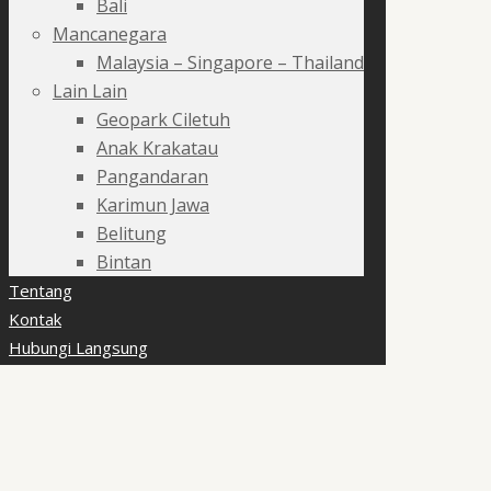
Bali
Mancanegara
Malaysia – Singapore – Thailand
Lain Lain
Geopark Ciletuh
Anak Krakatau
Pangandaran
Karimun Jawa
Belitung
Bintan
Tentang
Kontak
Hubungi Langsung