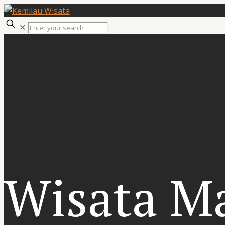
✕
Wisata M