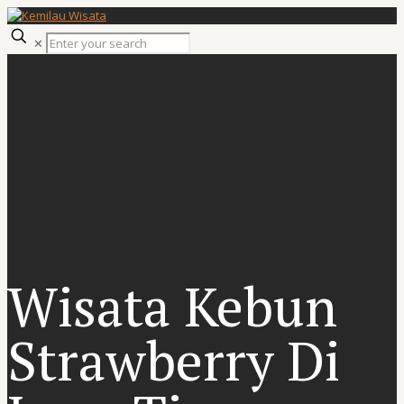
✕
Wisata Kebun
Strawberry Di