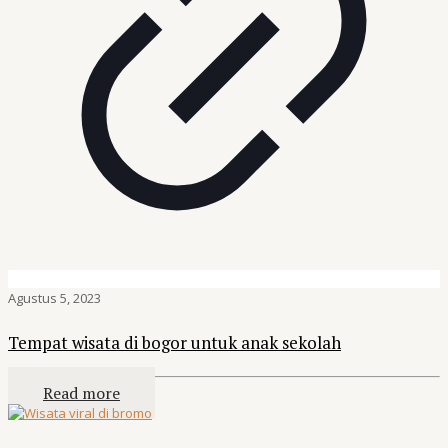
Agustus 5, 2023
Tempat wisata di bogor untuk anak sekolah
Read more