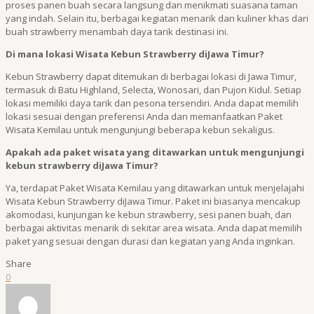
proses panen buah secara langsung dan menikmati suasana taman
yang indah. Selain itu, berbagai kegiatan menarik dan kuliner khas dari
buah strawberry menambah daya tarik destinasi ini.
Di mana lokasi Wisata Kebun Strawberry diJawa Timur?
Kebun Strawberry dapat ditemukan di berbagai lokasi di Jawa Timur,
termasuk di Batu Highland, Selecta, Wonosari, dan Pujon Kidul. Setiap
lokasi memiliki daya tarik dan pesona tersendiri. Anda dapat memilih
lokasi sesuai dengan preferensi Anda dan memanfaatkan Paket
Wisata Kemilau untuk mengunjungi beberapa kebun sekaligus.
Apakah ada paket wisata yang ditawarkan untuk mengunjungi
kebun strawberry diJawa Timur?
Ya, terdapat Paket Wisata Kemilau yang ditawarkan untuk menjelajahi
Wisata Kebun Strawberry diJawa Timur. Paket ini biasanya mencakup
akomodasi, kunjungan ke kebun strawberry, sesi panen buah, dan
berbagai aktivitas menarik di sekitar area wisata. Anda dapat memilih
paket yang sesuai dengan durasi dan kegiatan yang Anda inginkan.
Share
0