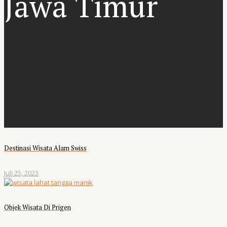
Jawa Timur
Destinasi Wisata Alam Swiss
Juli 25, 2023
Objek Wisata Di Prigen