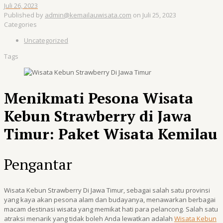
Juli 26, 2023
Published by
admin@kemailauwisata.com
on
Juli 25, 2023
Categories
Uncategorized
Tags
Menikmati Pesona Wisata
Kebun Strawberry di Jawa
Timur: Paket Wisata Kemilau
Pengantar
Wisata Kebun Strawberry Di Jawa Timur, sebagai salah satu provinsi
yang kaya akan pesona alam dan budayanya, menawarkan berbagai
macam destinasi wisata yang memikat hati para pelancong. Salah satu
atraksi menarik yang tidak boleh Anda lewatkan adalah
Wisata Kebun