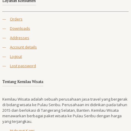
Layanan Konsumen
—
Orders
—
Downloads
—
Addresses
—
Account details
—
Logout
—
Lost password
Tentang Kemilau Wisata
Kemilau Wisata adalah sebuah perusahaan jasa travel yang bergerak
di bidang wisata ke Pulau Seribu. Perusahaan ini didirikan pada tahun
2015 dan berlokasi di Tangerang Selatan, Banten. Kemilau Wisata
menawarkan berbagai paket wisata ke Pulau Seribu dengan harga
yang terjangkau.
—
Hubungi Kami