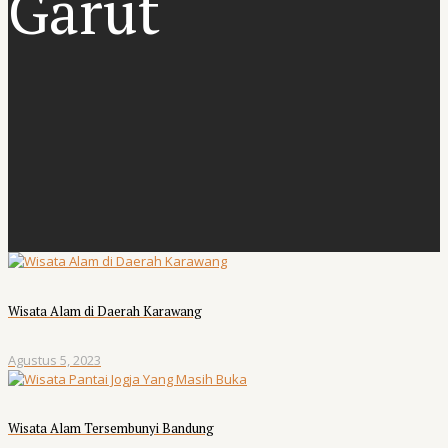
Garut
Wisata Alam di Daerah Karawang
Agustus 5, 2023
Wisata Alam Tersembunyi Bandung