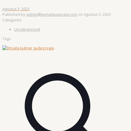
Agustus 5, 2023
Published by
admin@kemailauwisata.com
on
Agustus 5, 2023
Categories
Uncategorized
Tags