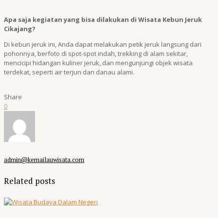
Apa saja kegiatan yang bisa dilakukan di Wisata Kebun Jeruk
Cikajang?
Di kebun jeruk ini, Anda dapat melakukan petik jeruk langsung dari
pohonnya, berfoto di spot-spot indah, trekking di alam sekitar,
mencicipi hidangan kuliner jeruk, dan mengunjungi objek wisata
terdekat, seperti air terjun dan danau alami.
Share
0
admin@kemailauwisata.com
Related posts