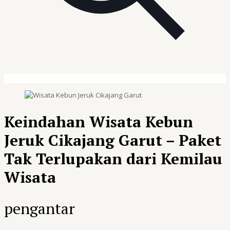
Keindahan Wisata Kebun
Jeruk Cikajang Garut – Paket
Tak Terlupakan dari Kemilau
Wisata
pengantar