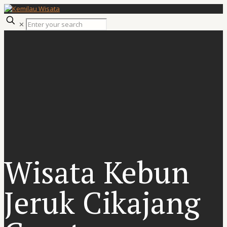
✕
Wisata Kebun
Jeruk Cikajang