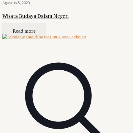
Agustus 5, 2023
Wisata Budaya Dalam Negeri
Read more