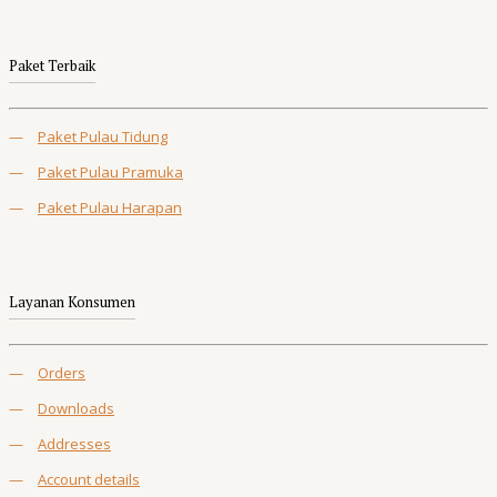
Paket Terbaik
—
Paket Pulau Tidung
—
Paket Pulau Pramuka
—
Paket Pulau Harapan
Layanan Konsumen
—
Orders
—
Downloads
—
Addresses
—
Account details