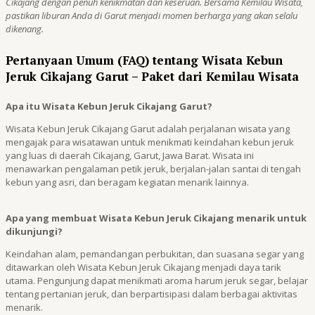
Cikajang dengan penuh kenikmatan dan keseruan. Bersama Kemilau Wisata,
pastikan liburan Anda di Garut menjadi momen berharga yang akan selalu
dikenang.
Pertanyaan Umum (FAQ) tentang Wisata Kebun
Jeruk Cikajang Garut – Paket dari Kemilau Wisata
Apa itu Wisata Kebun Jeruk Cikajang Garut?
Wisata Kebun Jeruk Cikajang Garut adalah perjalanan wisata yang
mengajak para wisatawan untuk menikmati keindahan kebun jeruk
yang luas di daerah Cikajang, Garut, Jawa Barat. Wisata ini
menawarkan pengalaman petik jeruk, berjalan-jalan santai di tengah
kebun yang asri, dan beragam kegiatan menarik lainnya.
Apa yang membuat Wisata Kebun Jeruk Cikajang menarik untuk
dikunjungi?
Keindahan alam, pemandangan perbukitan, dan suasana segar yang
ditawarkan oleh Wisata Kebun Jeruk Cikajang menjadi daya tarik
utama. Pengunjung dapat menikmati aroma harum jeruk segar, belajar
tentang pertanian jeruk, dan berpartisipasi dalam berbagai aktivitas
menarik.