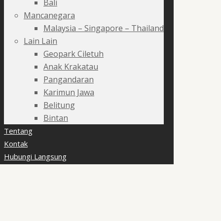
Bali
Mancanegara
Malaysia – Singapore – Thailand
Lain Lain
Geopark Ciletuh
Anak Krakatau
Pangandaran
Karimun Jawa
Belitung
Bintan
Tentang
Kontak
Hubungi Langsung