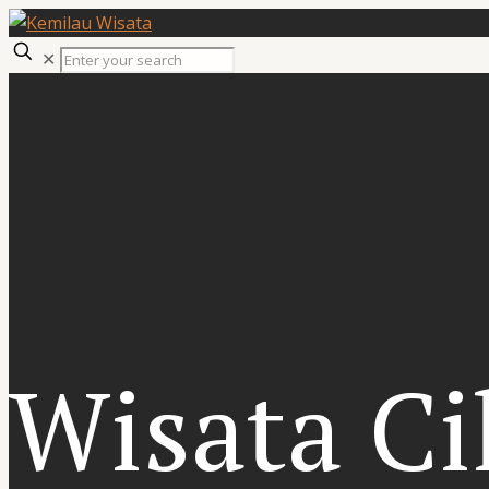
✕
Wisata Ci