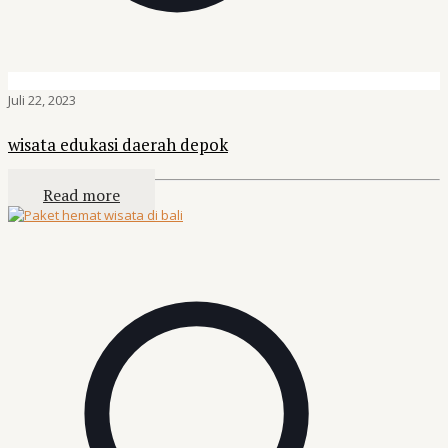
Juli 22, 2023
wisata edukasi daerah depok
Read more