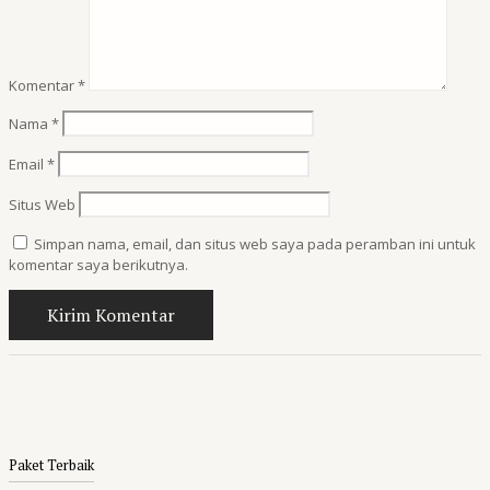
Komentar
*
Nama
*
Email
*
Situs Web
Simpan nama, email, dan situs web saya pada peramban ini untuk
komentar saya berikutnya.
Paket Terbaik