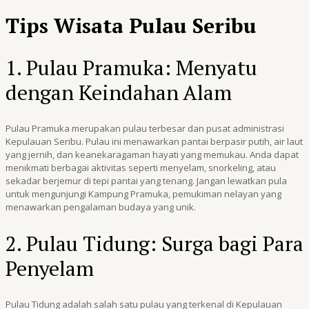
Tips Wisata Pulau Seribu
1. Pulau Pramuka: Menyatu
dengan Keindahan Alam
Pulau Pramuka merupakan pulau terbesar dan pusat administrasi
Kepulauan Seribu. Pulau ini menawarkan pantai berpasir putih, air laut
yang jernih, dan keanekaragaman hayati yang memukau. Anda dapat
menikmati berbagai aktivitas seperti menyelam, snorkeling, atau
sekadar berjemur di tepi pantai yang tenang. Jangan lewatkan pula
untuk mengunjungi Kampung Pramuka, pemukiman nelayan yang
menawarkan pengalaman budaya yang unik.
2. Pulau Tidung: Surga bagi Para
Penyelam
Pulau Tidung adalah salah satu pulau yang terkenal di Kepulauan