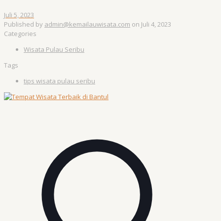
Juli 5, 2023
Published by
admin@kemailauwisata.com
on
Juli 4, 2023
Categories
Wisata Pulau Seribu
Tags
tips wisata pulau seribu