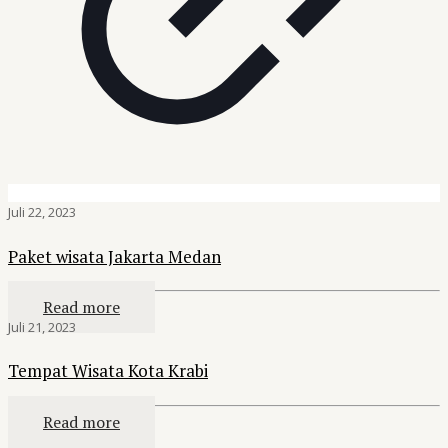
Juli 22, 2023
Paket wisata Jakarta Medan
Read more
Juli 21, 2023
Tempat Wisata Kota Krabi
Read more