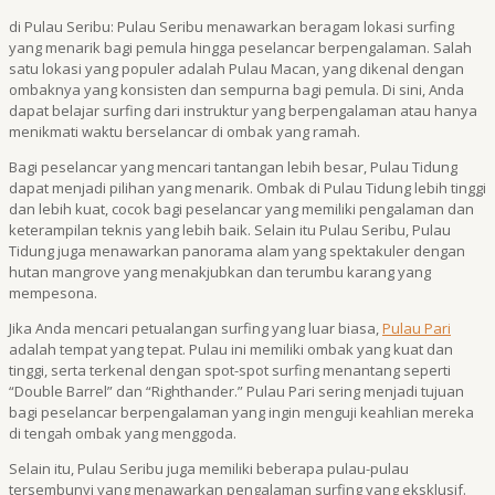
di Pulau Seribu: Pulau Seribu menawarkan beragam lokasi surfing
yang menarik bagi pemula hingga peselancar berpengalaman. Salah
satu lokasi yang populer adalah Pulau Macan, yang dikenal dengan
ombaknya yang konsisten dan sempurna bagi pemula. Di sini, Anda
dapat belajar surfing dari instruktur yang berpengalaman atau hanya
menikmati waktu berselancar di ombak yang ramah.
Bagi peselancar yang mencari tantangan lebih besar, Pulau Tidung
dapat menjadi pilihan yang menarik. Ombak di Pulau Tidung lebih tinggi
dan lebih kuat, cocok bagi peselancar yang memiliki pengalaman dan
keterampilan teknis yang lebih baik. Selain itu Pulau Seribu, Pulau
Tidung juga menawarkan panorama alam yang spektakuler dengan
hutan mangrove yang menakjubkan dan terumbu karang yang
mempesona.
Jika Anda mencari petualangan surfing yang luar biasa,
Pulau Pari
adalah tempat yang tepat. Pulau ini memiliki ombak yang kuat dan
tinggi, serta terkenal dengan spot-spot surfing menantang seperti
“Double Barrel” dan “Righthander.” Pulau Pari sering menjadi tujuan
bagi peselancar berpengalaman yang ingin menguji keahlian mereka
di tengah ombak yang menggoda.
Selain itu, Pulau Seribu juga memiliki beberapa pulau-pulau
tersembunyi yang menawarkan pengalaman surfing yang eksklusif.