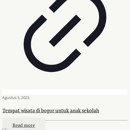
Agustus 5, 2023
Tempat wisata di bogor untuk anak sekolah
Read more