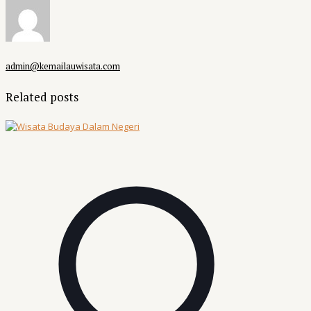
admin@kemailauwisata.com
Related posts