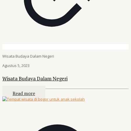
Wisata Budaya Dalam Negeri
Agustus 5, 2023
Wisata Budaya Dalam Negeri
Read more