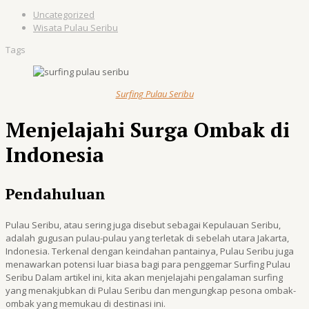
Uncategorized
Wisata Pulau Seribu
Tags
Surfing Pulau Seribu
Menjelajahi Surga Ombak di
Indonesia
Pendahuluan
Pulau Seribu, atau sering juga disebut sebagai Kepulauan Seribu,
adalah gugusan pulau-pulau yang terletak di sebelah utara Jakarta,
Indonesia. Terkenal dengan keindahan pantainya, Pulau Seribu juga
menawarkan potensi luar biasa bagi para penggemar Surfing Pulau
Seribu Dalam artikel ini, kita akan menjelajahi pengalaman surfing
yang menakjubkan di Pulau Seribu dan mengungkap pesona ombak-
ombak yang memukau di destinasi ini.