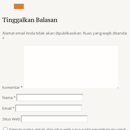
Reply
Tinggalkan Balasan
Alamat email Anda tidak akan dipublikasikan.
Ruas yang wajib ditandai
*
Komentar
*
Nama
*
Email
*
Situs Web
Simpan nama, email, dan situs web saya pada peramban ini untuk