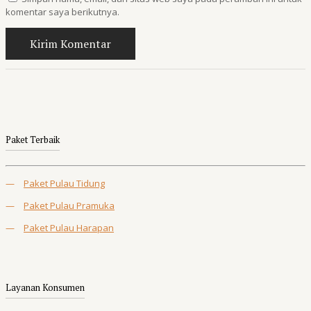
komentar saya berikutnya.
Paket Terbaik
—
Paket Pulau Tidung
—
Paket Pulau Pramuka
—
Paket Pulau Harapan
Layanan Konsumen