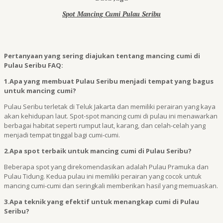
Spot Mancing Cumi Pulau Seribu
Pertanyaan yang sering diajukan tentang mancing cumi di
Pulau Seribu FAQ:
1.Apa yang membuat Pulau Seribu menjadi tempat yang bagus
untuk mancing cumi?
Pulau Seribu terletak di Teluk Jakarta dan memiliki perairan yang kaya
akan kehidupan laut. Spot-spot mancing cumi di pulau ini menawarkan
berbagai habitat seperti rumput laut, karang, dan celah-celah yang
menjadi tempat tinggal bagi cumi-cumi.
2.Apa spot terbaik untuk mancing cumi di Pulau Seribu?
Beberapa spot yang direkomendasikan adalah Pulau Pramuka dan
Pulau Tidung. Kedua pulau ini memiliki perairan yang cocok untuk
mancing cumi-cumi dan seringkali memberikan hasil yang memuaskan.
3.Apa teknik yang efektif untuk menangkap cumi di Pulau
Seribu?