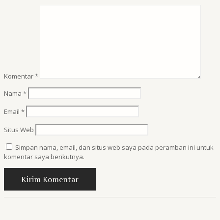
Komentar
*
Nama
*
Email
*
Situs Web
Simpan nama, email, dan situs web saya pada peramban ini untuk
komentar saya berikutnya.