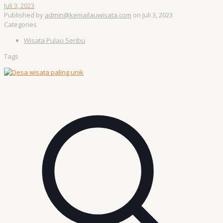
Juli 3, 2023
Published by
admin@kemailauwisata.com
on
Juli 3, 2023
Categories
Wisata Pulau Seribu
Tags