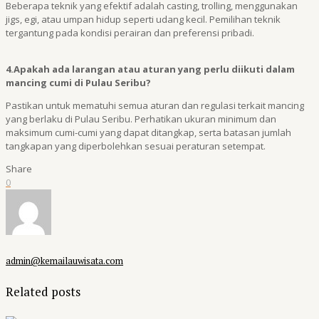
Beberapa teknik yang efektif adalah casting, trolling, menggunakan
jigs, egi, atau umpan hidup seperti udang kecil. Pemilihan teknik
tergantung pada kondisi perairan dan preferensi pribadi.
4.Apakah ada larangan atau aturan yang perlu diikuti dalam
mancing cumi di Pulau Seribu?
Pastikan untuk mematuhi semua aturan dan regulasi terkait mancing
yang berlaku di Pulau Seribu. Perhatikan ukuran minimum dan
maksimum cumi-cumi yang dapat ditangkap, serta batasan jumlah
tangkapan yang diperbolehkan sesuai peraturan setempat.
Share
0
admin@kemailauwisata.com
Related posts