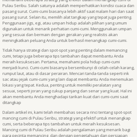
Pulau Seribu. Salah satunya adalah memperhatikan kondisi cuaca dan
pasang surut. Cumi-cumi biasanya lebih aktif saat malam hari dan saat
pasang surut. Selain itu, memilih alat tangkap yang tepat juga penting.
Penggunaan jigs, egi, atau umpan hidup adalah pilihan yang umum
digunakan untuk menarik perhatian cumi-cumi. Menggunakan umpan
yang sesuai dan bermain dengan gerakan yang realistis akan
meningkatkan peluang Anda untuk berhasil menangkap cumi-cumi.
Tidak hanya strategi dan spot-spot yang penting dalam memancing
cumi, tetapi juga beberapa tips tambahan dapat membantu Anda
meraih kesuksesan. Pertama, memahami pola hidup cumi-cumi
menjadi kunci. Cumi-cumi biasanya bersembunyi di celah-celah karang,
rumput laut, atau di dasar perairan. Mencari tanda-tanda seperti ink
sac atau jejak cumi-cumi yang lain dapat membantu Anda menemukan
lokasi yang tepat. Kedua, penting untuk memiliki peralatan yang
sesuai, seperti joran yang cukup panjang dan senar yang kuat. Hal ini
akan membantu Anda menghadapi tarikan kuat dari cumi-cumi saat
ditangkap
Dalam artikel ini, kami telah membahas secara rinci tentang spot-spot
mancing cumi di Pulau Seribu, strategi yang efektif untuk menangkap
cumi, serta beberapa tips tambahan untuk meraih kesuksesan.
Mancing cumi di Pulau Seribu adalah pengalaman yang menarik bagi
para pecinta memancing, dan dengan pengetahuan dan persiapan