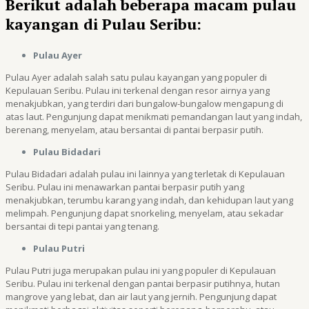
Berikut adalah beberapa macam pulau
kayangan di Pulau Seribu:
Pulau Ayer
Pulau Ayer adalah salah satu pulau kayangan yang populer di
Kepulauan Seribu. Pulau ini terkenal dengan resor airnya yang
menakjubkan, yang terdiri dari bungalow-bungalow mengapung di
atas laut. Pengunjung dapat menikmati pemandangan laut yang indah,
berenang, menyelam, atau bersantai di pantai berpasir putih.
Pulau Bidadari
Pulau Bidadari adalah pulau ini lainnya yang terletak di Kepulauan
Seribu. Pulau ini menawarkan pantai berpasir putih yang
menakjubkan, terumbu karang yang indah, dan kehidupan laut yang
melimpah. Pengunjung dapat snorkeling, menyelam, atau sekadar
bersantai di tepi pantai yang tenang.
Pulau Putri
Pulau Putri juga merupakan pulau ini yang populer di Kepulauan
Seribu. Pulau ini terkenal dengan pantai berpasir putihnya, hutan
mangrove yang lebat, dan air laut yang jernih. Pengunjung dapat