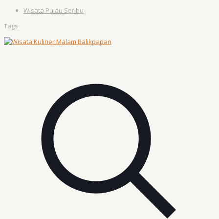
Wisata Pulau Seribu
Tags