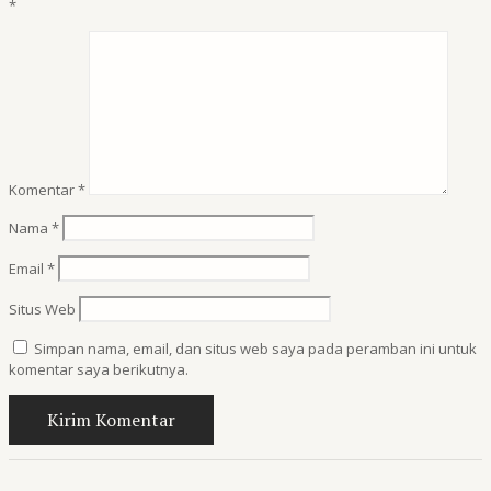
*
Komentar
*
Nama
*
Email
*
Situs Web
Simpan nama, email, dan situs web saya pada peramban ini untuk
komentar saya berikutnya.