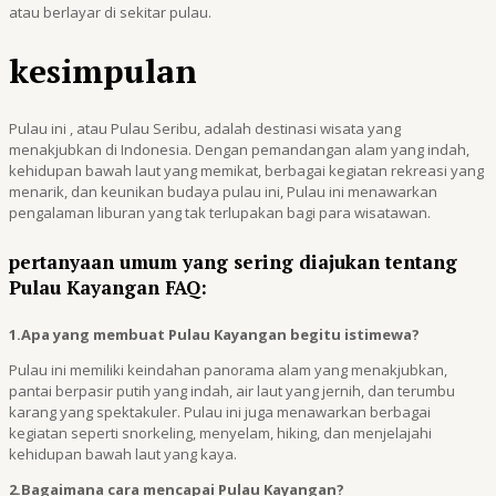
atau berlayar di sekitar pulau.
kesimpulan
Pulau ini , atau Pulau Seribu, adalah destinasi wisata yang
menakjubkan di Indonesia. Dengan pemandangan alam yang indah,
kehidupan bawah laut yang memikat, berbagai kegiatan rekreasi yang
menarik, dan keunikan budaya pulau ini, Pulau ini menawarkan
pengalaman liburan yang tak terlupakan bagi para wisatawan.
pertanyaan umum yang sering diajukan tentang
Pulau Kayangan FAQ:
1.Apa yang membuat Pulau Kayangan begitu istimewa?
Pulau ini memiliki keindahan panorama alam yang menakjubkan,
pantai berpasir putih yang indah, air laut yang jernih, dan terumbu
karang yang spektakuler. Pulau ini juga menawarkan berbagai
kegiatan seperti snorkeling, menyelam, hiking, dan menjelajahi
kehidupan bawah laut yang kaya.
2.Bagaimana cara mencapai Pulau Kayangan?