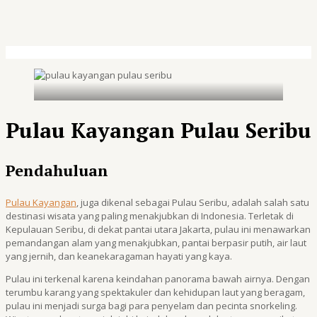
Pulau Kayangan Pulau Seribu
Pendahuluan
Pulau Kayangan
, juga dikenal sebagai Pulau Seribu, adalah salah satu
destinasi wisata yang paling menakjubkan di Indonesia. Terletak di
Kepulauan Seribu, di dekat pantai utara Jakarta, pulau ini menawarkan
pemandangan alam yang menakjubkan, pantai berpasir putih, air laut
yang jernih, dan keanekaragaman hayati yang kaya.
Pulau ini terkenal karena keindahan panorama bawah airnya. Dengan
terumbu karang yang spektakuler dan kehidupan laut yang beragam,
pulau ini menjadi surga bagi para penyelam dan pecinta snorkeling.