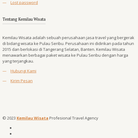
—
Lost password
Tentang Kemilau Wisata
Kemilau Wisata adalah sebuah perusahaan jasa travel yang bergerak
di bidang wisata ke Pulau Seribu. Perusahaan ini didirikan pada tahun
2015 dan berlokasi di Tangerang Selatan, Banten. Kemilau Wisata
menawarkan berbagai paket wisata ke Pulau Seribu dengan harga
yang terjangkau.
—
Hubungi Kami
—
Kirim Pesan
© 2023
Kemilau Wisata
Profesional Travel Agency