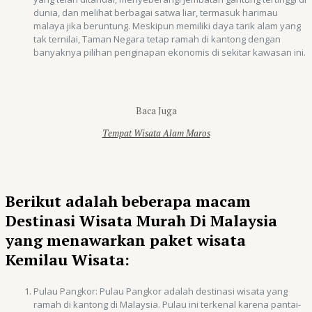
dunia, dan melihat berbagai satwa liar, termasuk harimau
malaya jika beruntung. Meskipun memiliki daya tarik alam yang
tak ternilai, Taman Negara tetap ramah di kantong dengan
banyaknya pilihan penginapan ekonomis di sekitar kawasan ini.
Baca Juga
Tempat Wisata Alam Maros
Berikut adalah beberapa macam
Destinasi Wisata Murah Di Malaysia
yang menawarkan paket wisata
Kemilau Wisata:
Pulau Pangkor: Pulau Pangkor adalah destinasi wisata yang
ramah di kantong di Malaysia. Pulau ini terkenal karena pantai-