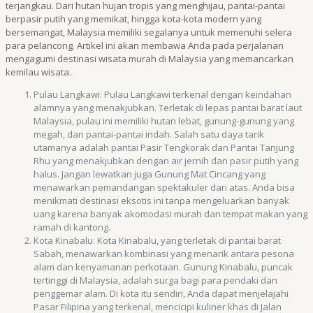
terjangkau. Dari hutan hujan tropis yang menghijau, pantai-pantai
berpasir putih yang memikat, hingga kota-kota modern yang
bersemangat, Malaysia memiliki segalanya untuk memenuhi selera
para pelancong. Artikel ini akan membawa Anda pada perjalanan
mengagumi destinasi wisata murah di Malaysia yang memancarkan
kemilau wisata.
Pulau Langkawi: Pulau Langkawi terkenal dengan keindahan
alamnya yang menakjubkan. Terletak di lepas pantai barat laut
Malaysia, pulau ini memiliki hutan lebat, gunung-gunung yang
megah, dan pantai-pantai indah. Salah satu daya tarik
utamanya adalah pantai Pasir Tengkorak dan Pantai Tanjung
Rhu yang menakjubkan dengan air jernih dan pasir putih yang
halus. Jangan lewatkan juga Gunung Mat Cincang yang
menawarkan pemandangan spektakuler dari atas. Anda bisa
menikmati destinasi eksotis ini tanpa mengeluarkan banyak
uang karena banyak akomodasi murah dan tempat makan yang
ramah di kantong.
Kota Kinabalu: Kota Kinabalu, yang terletak di pantai barat
Sabah, menawarkan kombinasi yang menarik antara pesona
alam dan kenyamanan perkotaan. Gunung Kinabalu, puncak
tertinggi di Malaysia, adalah surga bagi para pendaki dan
penggemar alam. Di kota itu sendiri, Anda dapat menjelajahi
Pasar Filipina yang terkenal, mencicipi kuliner khas di Jalan