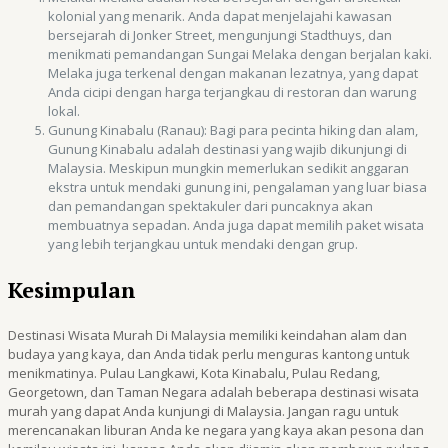
kolonial yang menarik. Anda dapat menjelajahi kawasan
bersejarah di Jonker Street, mengunjungi Stadthuys, dan
menikmati pemandangan Sungai Melaka dengan berjalan kaki.
Melaka juga terkenal dengan makanan lezatnya, yang dapat
Anda cicipi dengan harga terjangkau di restoran dan warung
lokal.
Gunung Kinabalu (Ranau): Bagi para pecinta hiking dan alam,
Gunung Kinabalu adalah destinasi yang wajib dikunjungi di
Malaysia. Meskipun mungkin memerlukan sedikit anggaran
ekstra untuk mendaki gunung ini, pengalaman yang luar biasa
dan pemandangan spektakuler dari puncaknya akan
membuatnya sepadan. Anda juga dapat memilih paket wisata
yang lebih terjangkau untuk mendaki dengan grup.
Kesimpulan
Destinasi Wisata Murah Di Malaysia memiliki keindahan alam dan
budaya yang kaya, dan Anda tidak perlu menguras kantong untuk
menikmatinya. Pulau Langkawi, Kota Kinabalu, Pulau Redang,
Georgetown, dan Taman Negara adalah beberapa destinasi wisata
murah yang dapat Anda kunjungi di Malaysia. Jangan ragu untuk
merencanakan liburan Anda ke negara yang kaya akan pesona dan