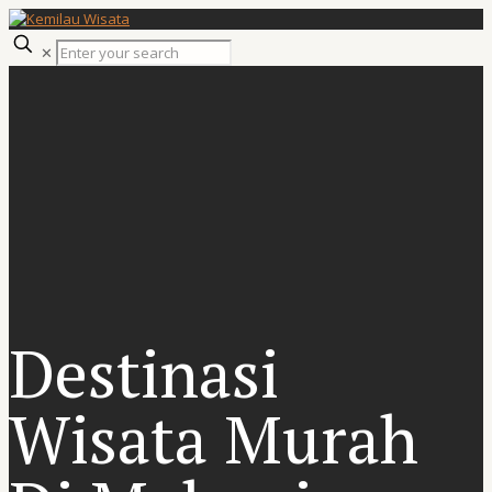
✕
Destinasi
Wisata Murah