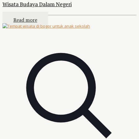
Wisata Budaya Dalam Negeri
Read more