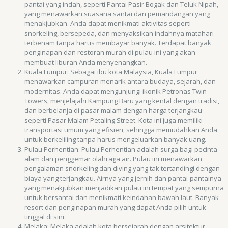
pantai yang indah, seperti Pantai Pasir Bogak dan Teluk Nipah,
yang menawarkan suasana santai dan pemandangan yang
menakjubkan. Anda dapat menikmati aktivitas seperti
snorkeling, bersepeda, dan menyaksikan indahnya matahari
terbenam tanpa harus membayar banyak. Terdapat banyak
penginapan dan restoran murah di pulau ini yang akan
membuat liburan Anda menyenangkan.
Kuala Lumpur: Sebagai ibu kota Malaysia, Kuala Lumpur
menawarkan campuran menarik antara budaya, sejarah, dan
modernitas. Anda dapat mengunjungi ikonik Petronas Twin
Towers, menjelajahi Kampung Baru yang kental dengan tradisi,
dan berbelanja di pasar malam dengan harga terjangkau
seperti Pasar Malam Petaling Street. Kota ini juga memiliki
transportasi umum yang efisien, sehingga memudahkan Anda
untuk berkeliling tanpa harus mengeluarkan banyak uang.
Pulau Perhentian: Pulau Perhentian adalah surga bagi pecinta
alam dan penggemar olahraga air. Pulau ini menawarkan
pengalaman snorkeling dan diving yang tak tertandingi dengan
biaya yang terjangkau. Airnya yang jernih dan pantai-pantainya
yang menakjubkan menjadikan pulau ini tempat yang sempurna
untuk bersantai dan menikmati keindahan bawah laut. Banyak
resort dan penginapan murah yang dapat Anda pilih untuk
tinggal di sini.
Melaka: Melaka adalah kota bersejarah dengan arsitektur