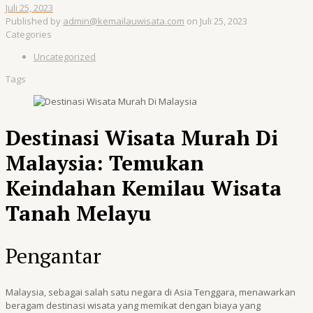
Juli 25, 2023
Published by
admin@kemailauwisata.com
on
Juli 25, 2023
Categories
Uncategorized
Tags
Destinasi Wisata Murah Di
Malaysia: Temukan
Keindahan Kemilau Wisata
Tanah Melayu
Pengantar
Malaysia, sebagai salah satu negara di Asia Tenggara, menawarkan
beragam destinasi wisata yang memikat dengan biaya yang