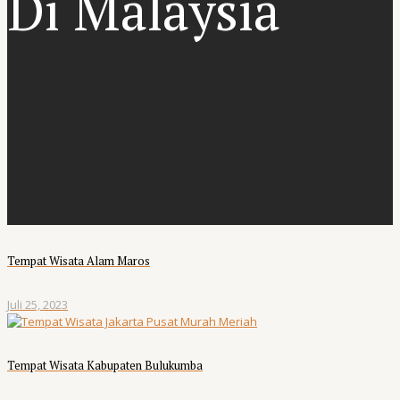
Di Malaysia
Tempat Wisata Alam Maros
Juli 25, 2023
Tempat Wisata Kabupaten Bulukumba