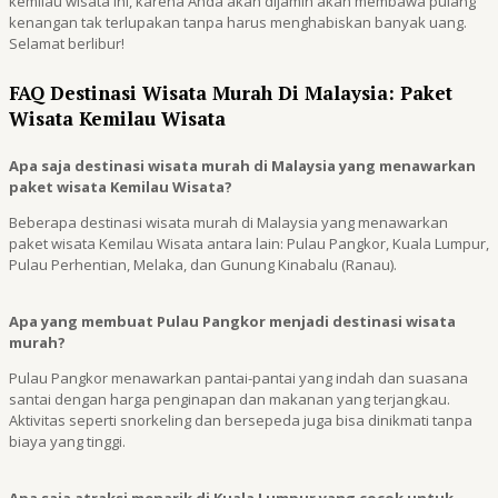
kemilau wisata ini, karena Anda akan dijamin akan membawa pulang
kenangan tak terlupakan tanpa harus menghabiskan banyak uang.
Selamat berlibur!
FAQ Destinasi Wisata Murah Di Malaysia: Paket
Wisata Kemilau Wisata
Apa saja destinasi wisata murah di Malaysia yang menawarkan
paket wisata Kemilau Wisata?
Beberapa destinasi wisata murah di Malaysia yang menawarkan
paket wisata Kemilau Wisata antara lain: Pulau Pangkor, Kuala Lumpur,
Pulau Perhentian, Melaka, dan Gunung Kinabalu (Ranau).
Apa yang membuat Pulau Pangkor menjadi destinasi wisata
murah?
Pulau Pangkor menawarkan pantai-pantai yang indah dan suasana
santai dengan harga penginapan dan makanan yang terjangkau.
Aktivitas seperti snorkeling dan bersepeda juga bisa dinikmati tanpa
biaya yang tinggi.