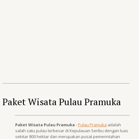
Paket Wisata Pulau Pramuka
Paket Wisata Pulau Pramuka
-
Pulau Pramuka
adalah
salah satu pulau terbesar di Kepulauan Seribu dengan luas
sekitar 800 hektar dan merupakan pusat pemerintahan