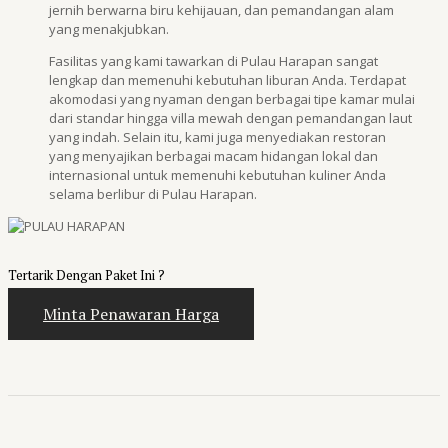
jernih berwarna biru kehijauan, dan pemandangan alam
yang menakjubkan.
Fasilitas yang kami tawarkan di Pulau Harapan sangat
lengkap dan memenuhi kebutuhan liburan Anda. Terdapat
akomodasi yang nyaman dengan berbagai tipe kamar mulai
dari standar hingga villa mewah dengan pemandangan laut
yang indah. Selain itu, kami juga menyediakan restoran
yang menyajikan berbagai macam hidangan lokal dan
internasional untuk memenuhi kebutuhan kuliner Anda
selama berlibur di Pulau Harapan.
Tertarik Dengan Paket Ini ?
Minta Penawaran Harga