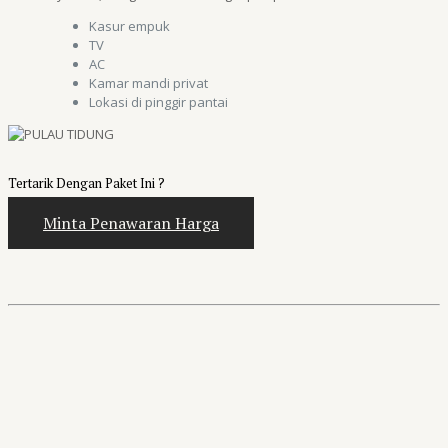
Kasur empuk
TV
AC
Kamar mandi privat
Lokasi di pinggir pantai
Tertarik Dengan Paket Ini ?
Minta Penawaran Harga