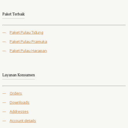
Paket Terbaik
—
Paket Pulau Tidung
—
Paket Pulau Pramuka
—
Paket Pulau Harapan
Layanan Konsumen
—
Orders
—
Downloads
—
Addresses
—
Account details